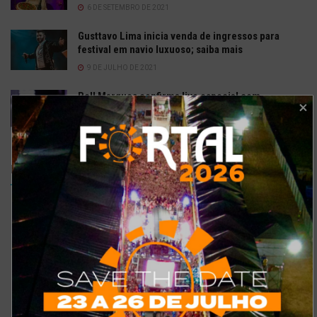
6 DE SETEMBRO DE 2021
Gusttavo Lima inicia venda de ingressos para
festival em navio luxuoso; saiba mais
9 DE JULHO DE 2021
Bell Marques confirma live especial com
repertório do show ‘Só As Antigas’
6 DE ABRIL DE 2020
Enquetes
Como está o meu site?
Bom
Excelente
Ruim
Pode ser melhorado
Sem comentários