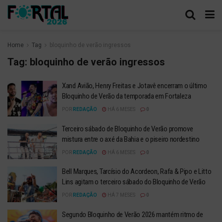
Home
Tag
bloquinho de verão ingressos
Tag:
bloquinho de verão ingressos
Xand Avião, Henry Freitas e Jotavê encerram o último
Bloquinho de Verão da temporada em Fortaleza
POR
REDAÇÃO
HÁ 6 MESES
0
Terceiro sábado de Bloquinho de Verão promove
mistura entre o axé da Bahia e o piseiro nordestino
POR
REDAÇÃO
HÁ 6 MESES
0
Bell Marques, Tarcísio do Acordeon, Rafa & Pipo e Litto
Lins agitam o terceiro sábado do Bloquinho de Verão
POR
REDAÇÃO
HÁ 7 MESES
0
Segundo Bloquinho de Verão 2026 mantém ritmo de