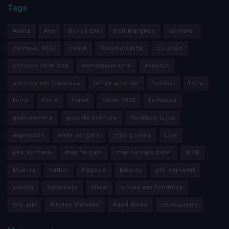
Tags
Anitta
Axé
Banda Eva
Bell Marques
carnaval
carnaval 2022
ceará
Claudia Leitte
colosso
colosso fortaleza
entretenimento
eventos
eventos em fortaleza
felipe amorim
festival
folia
forro
Forró
fortal
fortal 2022
fortaleza
gastronomia
guia de eventos
Gusttavo Lima
ingressos
ivete sangalo
joão gomes
Live
Léo Santana
marina park
marina park hotel
MPB
Música
nattan
Pagode
piseiro
pré-carnaval
samba
Sertanejo
show
shows em fortaleza
taty girl
Wesley Safadão
Xand Avião
zé vaqueiro