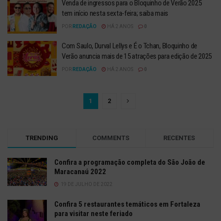
Venda de ingressos para o Bloquinho de Verão 2025
tem início nesta sexta-feira; saiba mais
POR
REDAÇÃO
HÁ 2 ANOS
0
Com Saulo, Durval Lellys e É o Tchan, Bloquinho de
Verão anuncia mais de 15 atrações para edição de 2025
POR
REDAÇÃO
HÁ 2 ANOS
0
1
2
TRENDING
COMMENTS
RECENTES
Confira a programação completa do São João de
Maracanaú 2022
19 DE JULHO DE 2022
Confira 5 restaurantes temáticos em Fortaleza
para visitar neste feriado