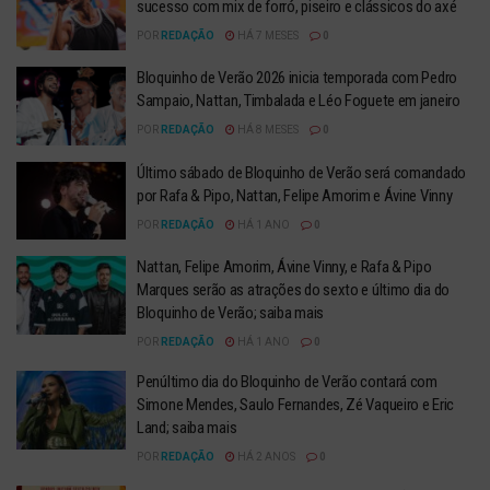
sucesso com mix de forró, piseiro e clássicos do axé
POR
REDAÇÃO
HÁ 7 MESES
0
Bloquinho de Verão 2026 inicia temporada com Pedro
Sampaio, Nattan, Timbalada e Léo Foguete em janeiro
POR
REDAÇÃO
HÁ 8 MESES
0
Último sábado de Bloquinho de Verão será comandado
por Rafa & Pipo, Nattan, Felipe Amorim e Ávine Vinny
POR
REDAÇÃO
HÁ 1 ANO
0
Nattan, Felipe Amorim, Ávine Vinny, e Rafa & Pipo
Marques serão as atrações do sexto e último dia do
Bloquinho de Verão; saiba mais
POR
REDAÇÃO
HÁ 1 ANO
0
Penúltimo dia do Bloquinho de Verão contará com
Simone Mendes, Saulo Fernandes, Zé Vaqueiro e Eric
Land; saiba mais
POR
REDAÇÃO
HÁ 2 ANOS
0