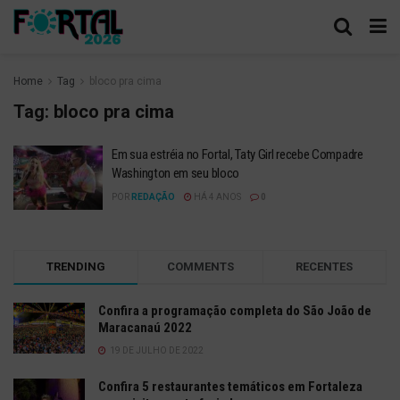
Home
Tag
bloco pra cima
Tag:
bloco pra cima
Em sua estréia no Fortal, Taty Girl recebe Compadre
Washington em seu bloco
POR
REDAÇÃO
HÁ 4 ANOS
0
TRENDING
COMMENTS
RECENTES
Confira a programação completa do São João de
Maracanaú 2022
19 DE JULHO DE 2022
Confira 5 restaurantes temáticos em Fortaleza