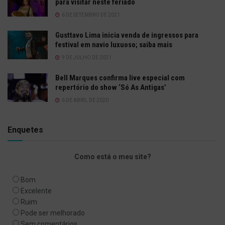
para visitar neste feriado
6 DE SETEMBRO DE 2021
Gusttavo Lima inicia venda de ingressos para
festival em navio luxuoso; saiba mais
9 DE JULHO DE 2021
Bell Marques confirma live especial com
repertório do show ‘Só As Antigas’
6 DE ABRIL DE 2020
Enquetes
Como está o meu site?
Bom
Excelente
Ruim
Pode ser melhorado
Sem comentários