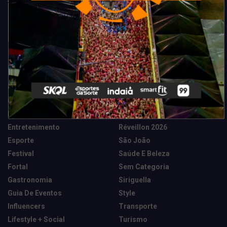
Categorias
Camarote Vip Junino
Marketing E Negócios
Cidade
Música
Destaques
News Tech
Entretenimento
Réveillon 2026
Esporte
São João
Festival
Saúde E Beleza
Fortal
Sem Categoria
Gastronomia
Siriguella
Guia De Eventos
Style
Influencers
Transporte
Lifestyle + Social
Turismo