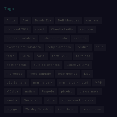
Tags
Anitta
Axé
Banda Eva
Bell Marques
carnaval
carnaval 2022
ceará
Claudia Leitte
colosso
colosso fortaleza
entretenimento
eventos
eventos em fortaleza
felipe amorim
festival
folia
forro
Forró
fortal
fortal 2022
fortaleza
gastronomia
guia de eventos
Gusttavo Lima
ingressos
ivete sangalo
joão gomes
Live
Léo Santana
marina park
marina park hotel
MPB
Música
nattan
Pagode
piseiro
pré-carnaval
samba
Sertanejo
show
shows em fortaleza
taty girl
Wesley Safadão
Xand Avião
zé vaqueiro