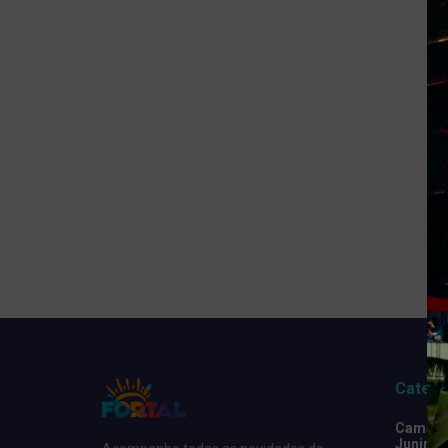
Catego
Camarot
Junino