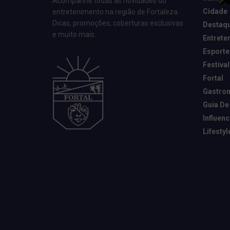
Acompanhe todas as novidades do
Cidade
entretenimento na região de Fortaleza.
Dicas, promoções, coberturas exclusivas
Destaq
e muito mais.
Entrete
Esporte
Festival
Fortal
Gastro
Guia De
Influen
Lifestyl