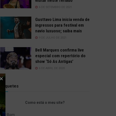
visitar neste feriado
6 DE SETEMBRO DE 2021
Gusttavo Lima inicia venda de
ingressos para festival em
navio luxuoso; saiba mais
9 DE JULHO DE 2021
Bell Marques confirma live
especial com repertório do
show ‘Só As Antigas’
6 DE ABRIL DE 2020
Enquetes
Como está o meu site?
Bom