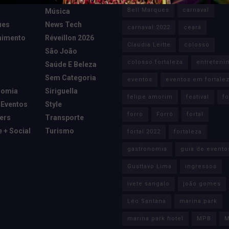
Bell Marques
carnaval
Música
ues
News Tech
carnaval 2022
ceará
nimento
Réveillon 2026
Claudia Leitte
colosso
São João
colosso fortaleza
entreteni
Saúde E Beleza
Sem Categoria
eventos
eventos em fortale
nomia
Siriguella
felipe amorim
festival
fo
 Eventos
Style
forro
Forró
fortal
cers
Transporte
e + Social
Turismo
fortal 2022
fortaleza
gastronomia
guia de evento
Gusttavo Lima
ingressos
ivete sangalo
joão gomes
Léo Santana
marina park
marina park hotel
MPB
M