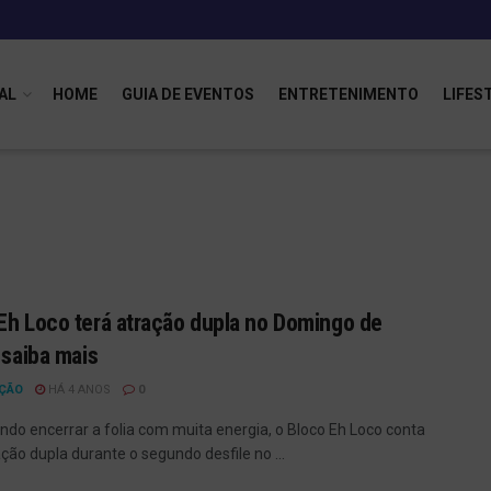
AL
HOME
GUIA DE EVENTOS
ENTRETENIMENTO
LIFES
Eh Loco terá atração dupla no Domingo de
; saiba mais
ÇÃO
HÁ 4 ANOS
0
do encerrar a folia com muita energia, o Bloco Eh Loco conta
ção dupla durante o segundo desfile no ...