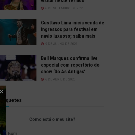
visitar neste feriado
6 DE SETEMBRO DE 2021
Gusttavo Lima inicia venda de
ingressos para festival em
navio luxuoso; saiba mais
9 DE JULHO DE 2021
Bell Marques confirma live
especial com repertório do
show ‘Só As Antigas’
6 DE ABRIL DE 2020
Enquetes
Como está o meu site?
Bom