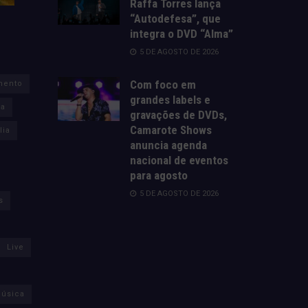
Raffa Torres lança
“Autodefesa”, que
integra o DVD “Alma”
5 DE AGOSTO DE 2026
Com foco em
mento
grandes labels e
za
gravações de DVDs,
Camarote Shows
lia
anuncia agenda
nacional de eventos
para agosto
5 DE AGOSTO DE 2026
s
Live
úsica