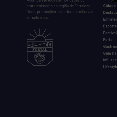
Acompanhe todas as novidades do
Cidade
entretenimento na região de Fortaleza.
Dicas, promoções, coberturas exclusivas
Destaq
e muito mais.
Entrete
Esporte
Festival
Fortal
Gastro
Guia De
Influen
Lifestyl