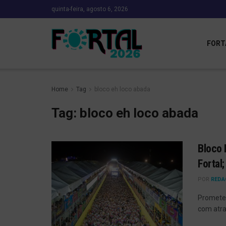
quinta-feira, agosto 6, 2026
FORT
Home
Tag
bloco eh loco abada
Tag:
bloco eh loco abada
Bloco 
Fortal
POR
REDA
Prometen
com atra