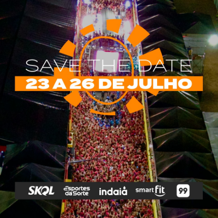
rias
Tags
e Vip
Marketing E
Anitta
Axé
Banda Eva
Negócios