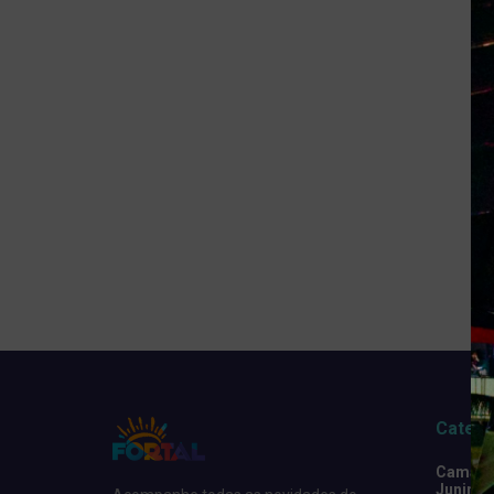
Catego
Camarot
Junino