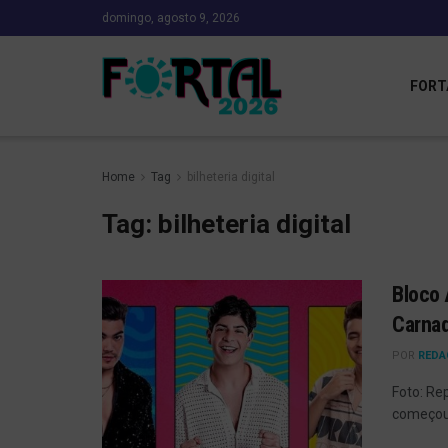
domingo, agosto 9, 2026
FORT
Home
Tag
bilheteria digital
Tag:
bilheteria digital
Bloco 
Carnaq
POR
REDA
Foto: Re
começou, 