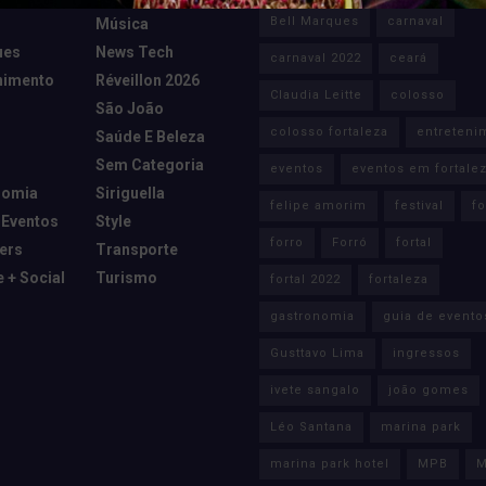
Bell Marques
carnaval
Música
ues
News Tech
carnaval 2022
ceará
nimento
Réveillon 2026
Claudia Leitte
colosso
São João
colosso fortaleza
entreteni
Saúde E Beleza
Sem Categoria
eventos
eventos em fortale
nomia
Siriguella
felipe amorim
festival
fo
 Eventos
Style
forro
Forró
fortal
cers
Transporte
e + Social
Turismo
fortal 2022
fortaleza
gastronomia
guia de evento
Gusttavo Lima
ingressos
ivete sangalo
joão gomes
Léo Santana
marina park
marina park hotel
MPB
M