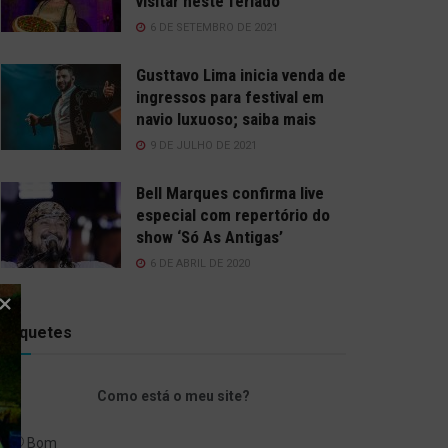
visitar neste feriado
6 DE SETEMBRO DE 2021
Gusttavo Lima inicia venda de
ingressos para festival em
navio luxuoso; saiba mais
9 DE JULHO DE 2021
Bell Marques confirma live
especial com repertório do
show ‘Só As Antigas’
6 DE ABRIL DE 2020
Enquetes
Como está o meu site?
Bom