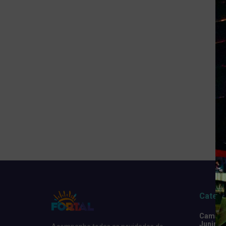
Catego
Camarot
Junino