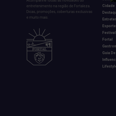
Acompanhe todas as novidades do
Cidade
entretenimento na região de Fortaleza.
Dicas, promoções, coberturas exclusivas
Destaq
e muito mais.
Entrete
Esporte
Festival
Fortal
Gastro
Guia De
Influen
Lifestyl