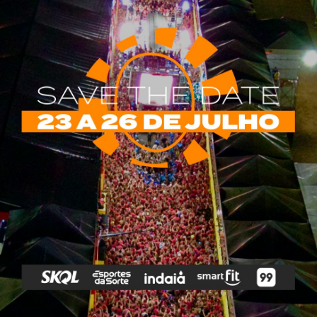
rias
Tags
e Vip
Marketing E
Anitta
Axé
Banda Eva
Negócios