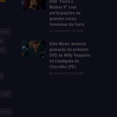
DVD “Forró e
Mulher II” com
participações de
grandes vozes
femininas do forró
6 DE AGOSTO DE 2026
mento
za
Elite Music anuncia
gravação do primeiro
lia
DVD de Willy Vaqueiro
na Cavalgada do
Chocalho (PE)
6 DE AGOSTO DE 2026
s
Live
úsica