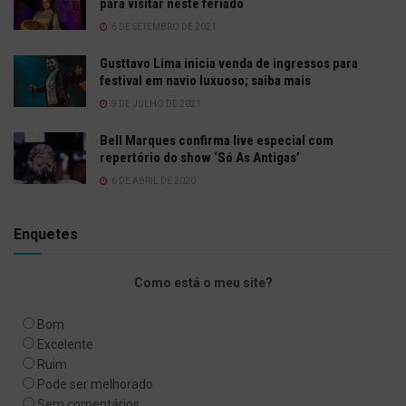
para visitar neste feriado
6 DE SETEMBRO DE 2021
Gusttavo Lima inicia venda de ingressos para
festival em navio luxuoso; saiba mais
9 DE JULHO DE 2021
Bell Marques confirma live especial com
repertório do show ‘Só As Antigas’
6 DE ABRIL DE 2020
Enquetes
Como está o meu site?
Bom
Excelente
Ruim
Pode ser melhorado
Sem comentários