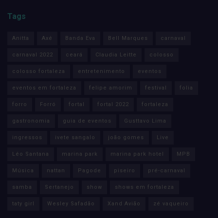
Tags
Anitta
Axé
Banda Eva
Bell Marques
carnaval
carnaval 2022
ceará
Claudia Leitte
colosso
colosso fortaleza
entretenimento
eventos
eventos em fortaleza
felipe amorim
festival
folia
forro
Forró
fortal
fortal 2022
fortaleza
gastronomia
guia de eventos
Gusttavo Lima
ingressos
ivete sangalo
joão gomes
Live
Léo Santana
marina park
marina park hotel
MPB
Música
nattan
Pagode
piseiro
pré-carnaval
samba
Sertanejo
show
shows em fortaleza
taty girl
Wesley Safadão
Xand Avião
zé vaqueiro