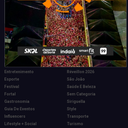
Categorias
Camarote Vip Junino
Marketing E Negócios
Cidade
Música
Destaques
News Tech
Entretenimento
Réveillon 2026
Esporte
São João
Festival
Saúde E Beleza
Fortal
Sem Categoria
Gastronomia
Siriguella
Guia De Eventos
Style
Influencers
Transporte
Lifestyle + Social
Turismo