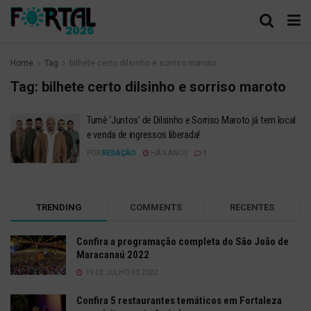
Home
Tag
bilhete certo dilsinho e sorriso maroto
Tag:
bilhete certo dilsinho e sorriso maroto
Turnê ‘Juntos’ de Dilsinho e Sorriso Maroto já tem local
e venda de ingressos liberada!
POR
REDAÇÃO
HÁ 4 ANOS
1
TRENDING
COMMENTS
RECENTES
Confira a programação completa do São João de
Maracanaú 2022
19 DE JULHO DE 2022
Confira 5 restaurantes temáticos em Fortaleza