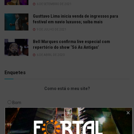
6 DE SETEMBRO DE 2021
Gusttavo Lima inicia venda de ingressos para
festival em navio luxuoso; saiba mais
9 DE JULHO DE 2021
Bell Marques confirma live especial com
repertório do show ‘Só As Antigas’
6 DE ABRIL DE 2020
Enquetes
Como está o meu site?
Bom
Excelente
Ruim
Pode ser melhorado
Sem comentários