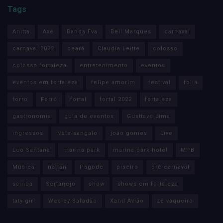
Tags
Anitta
Axé
Banda Eva
Bell Marques
carnaval
carnaval 2022
ceará
Claudia Leitte
colosso
colosso fortaleza
entretenimento
eventos
eventos em fortaleza
felipe amorim
festival
folia
forro
Forró
fortal
fortal 2022
fortaleza
gastronomia
guia de eventos
Gusttavo Lima
ingressos
ivete sangalo
joão gomes
Live
Léo Santana
marina park
marina park hotel
MPB
Música
nattan
Pagode
piseiro
pré-carnaval
samba
Sertanejo
show
shows em fortaleza
taty girl
Wesley Safadão
Xand Avião
zé vaqueiro