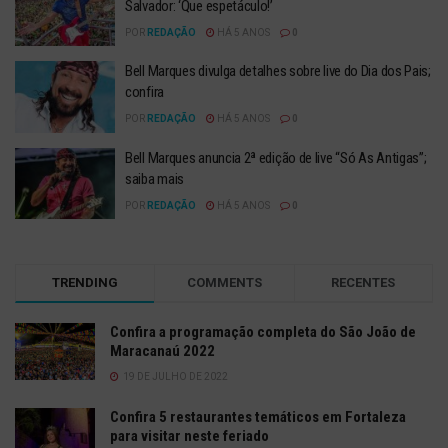
Salvador: ‘Que espetáculo!’
POR
REDAÇÃO
HÁ 5 ANOS
0
Bell Marques divulga detalhes sobre live do Dia dos Pais;
confira
POR
REDAÇÃO
HÁ 5 ANOS
0
Bell Marques anuncia 2ª edição de live “Só As Antigas”;
saiba mais
POR
REDAÇÃO
HÁ 5 ANOS
0
TRENDING
COMMENTS
RECENTES
Confira a programação completa do São João de
Maracanaú 2022
19 DE JULHO DE 2022
Confira 5 restaurantes temáticos em Fortaleza
para visitar neste feriado