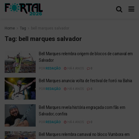
Home
Tag
bell marques salvador
Tag:
bell marques salvador
Bell Marques relembra origem de blocos de carnaval em
Salvador
POR
REDAÇÃO
HÁ 4 ANOS
0
Bell Marques anuncia volta de festival de forró na Bahia
POR
REDAÇÃO
HÁ 4 ANOS
0
Bell Marques revela história engraçada com fãs em
Salvador; confira
POR
REDAÇÃO
HÁ 4 ANOS
0
Bell Marques relembra carnaval no bloco Vumbora em