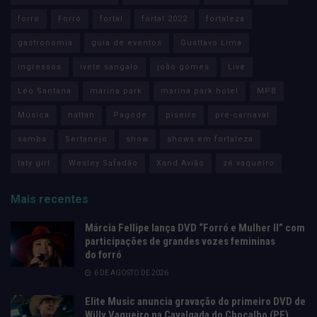
forro
Forró
fortal
fortal 2022
fortaleza
gastronomia
guia de eventos
Gusttavo Lima
ingressos
ivete sangalo
joão gomes
Live
Léo Santana
marina park
marina park hotel
MPB
Música
nattan
Pagode
piseiro
pré-carnaval
samba
Sertanejo
show
shows em fortaleza
taty girl
Wesley Safadão
Xand Avião
zé vaqueiro
Mais recentes
Márcia Fellipe lança DVD “Forró e Mulher II” com
participações de grandes vozes femininas
do forró
6 DE AGOSTO DE 2026
Elite Music anuncia gravação do primeiro DVD de
Willy Vaqueiro na Cavalgada do Chocalho (PE)