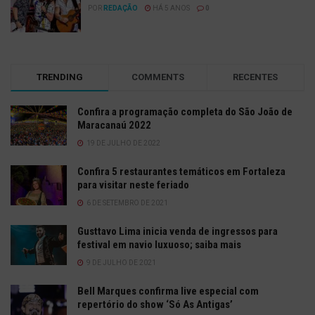
POR
REDAÇÃO
HÁ 5 ANOS
0
TRENDING
COMMENTS
RECENTES
Confira a programação completa do São João de
Maracanaú 2022
19 DE JULHO DE 2022
Confira 5 restaurantes temáticos em Fortaleza
para visitar neste feriado
6 DE SETEMBRO DE 2021
Gusttavo Lima inicia venda de ingressos para
festival em navio luxuoso; saiba mais
9 DE JULHO DE 2021
Bell Marques confirma live especial com
repertório do show ‘Só As Antigas’