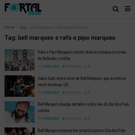
Home
Tag
bell marques e rafa e pipo marques
Tag:
bell marques e rafa e pipo marques
Rafa e Pipo Marques curtem final de semana em praia
de Beberibe; confira
POR
REDAÇÃO
HÁ 5 ANOS
0
Saiba tudo sobre a live de Bell Marques, que acontece
neste domingo (8)
POR
REDAÇÃO
HÁ 5 ANOS
0
Bell Marques divulga detalhes sobre live do Dia dos Pais;
confira
POR
REDAÇÃO
HÁ 5 ANOS
0
Bell Marques prepara live acústica para o Dia dos Pais