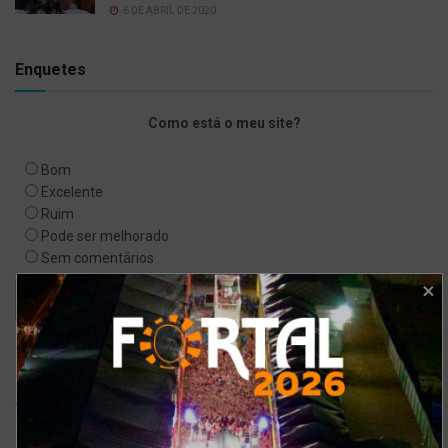
6 DE ABRIL DE 2020
Enquetes
Como está o meu site?
Bom
Excelente
Ruim
Pode ser melhorado
Sem comentários
Ver resultados
Arquivo de enquete