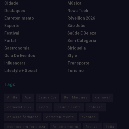
Cidade
Música
Destaques
News Tech
Entretenimento
Réveillon 2026
Esporte
São João
Festival
Saúde E Beleza
Fortal
Sem Categoria
Gastronomia
Siriguella
Guia De Eventos
Style
Influencers
Transporte
Lifestyle + Social
Turismo
Tags
Anitta
Axé
Banda Eva
Bell Marques
carnaval
carnaval 2022
ceará
Claudia Leitte
colosso
colosso fortaleza
entretenimento
eventos
eventos em fortaleza
felipe amorim
festival
folia