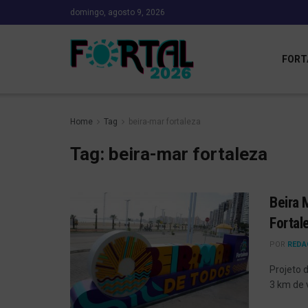
domingo, agosto 9, 2026
FORT
Home
Tag
beira-mar fortaleza
Tag:
beira-mar fortaleza
Beira 
Fortal
POR
REDA
Projeto 
3 km de 