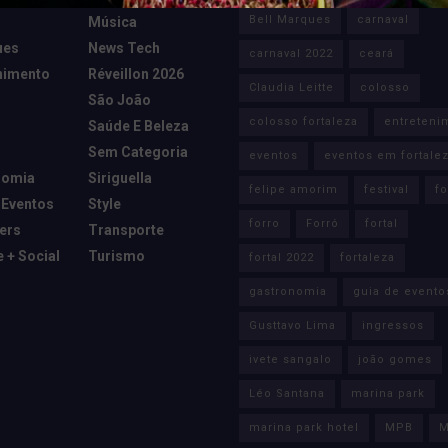
Bell Marques
carnaval
Música
ues
News Tech
carnaval 2022
ceará
nimento
Réveillon 2026
Claudia Leitte
colosso
São João
colosso fortaleza
entreteni
Saúde E Beleza
Sem Categoria
eventos
eventos em fortale
nomia
Siriguella
felipe amorim
festival
fo
 Eventos
Style
forro
Forró
fortal
cers
Transporte
e + Social
Turismo
fortal 2022
fortaleza
gastronomia
guia de evento
Gusttavo Lima
ingressos
ivete sangalo
joão gomes
Léo Santana
marina park
marina park hotel
MPB
M