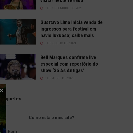
visitar neste feriado
6 DE SETEMBRO DE 2021
Gusttavo Lima inicia venda de
ingressos para festival em
navio luxuoso; saiba mais
9 DE JULHO DE 2021
Bell Marques confirma live
especial com repertório do
show ‘Só As Antigas’
6 DE ABRIL DE 2020
Enquetes
Como está o meu site?
Bom