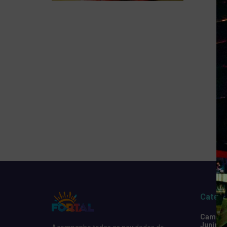
Catego
Camarot
Junino