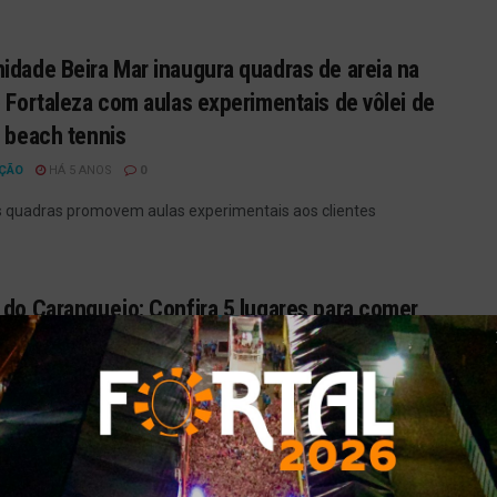
idade Beira Mar inaugura quadras de areia na
e Fortaleza com aulas experimentais de vôlei de
e beach tennis
ÇÃO
HÁ 5 ANOS
0
 quadras promovem aulas experimentais aos clientes
 do Caranguejo: Confira 5 lugares para comer
m Fortaleza
ÇÃO
HÁ 5 ANOS
0
promoções especiais e música ao vivo, confira 5 lugares para
m seu caranguejo, seja no molho de ...