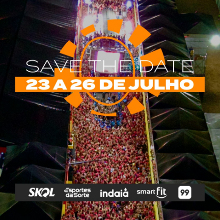
rias
Tags
e Vip
Marketing E
Anitta
Axé
Banda Eva
Negócios