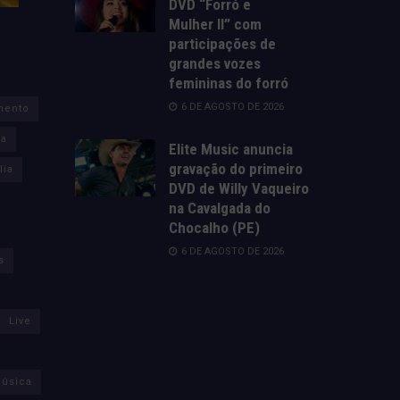
DVD “Forró e
Mulher II” com
participações de
grandes vozes
femininas do forró
6 DE AGOSTO DE 2026
mento
za
Elite Music anuncia
gravação do primeiro
lia
DVD de Willy Vaqueiro
na Cavalgada do
Chocalho (PE)
6 DE AGOSTO DE 2026
s
Live
úsica