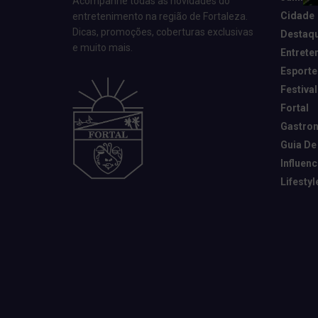
Acompanhe todas as novidades do
Cidade
entretenimento na região de Fortaleza.
Dicas, promoções, coberturas exclusivas
Destaq
e muito mais.
Entrete
Esporte
Festival
Fortal
Gastro
Guia De
Influen
Lifestyl