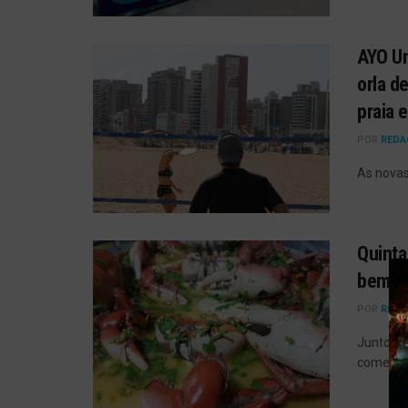
AYO Un
orla d
praia 
POR
REDA
As novas
Quinta
bem e
POR
REDA
Junto a 
comer be