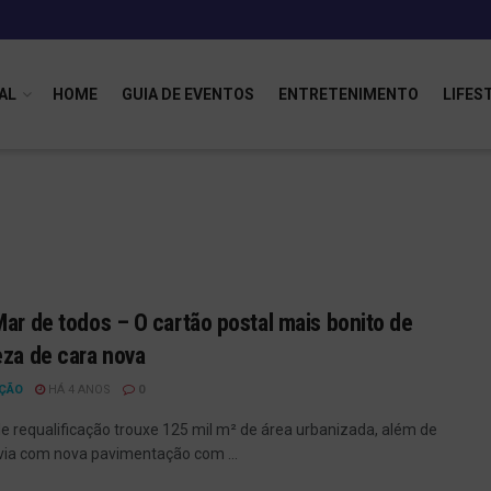
AL
HOME
GUIA DE EVENTOS
ENTRETENIMENTO
LIFES
Mar de todos – O cartão postal mais bonito de
eza de cara nova
ÇÃO
HÁ 4 ANOS
0
de requalificação trouxe 125 mil m² de área urbanizada, além de
via com nova pavimentação com ...