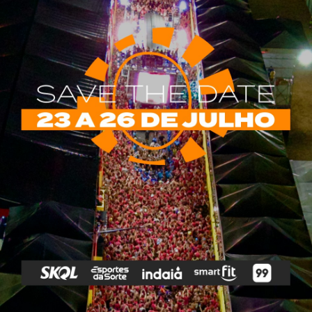
rias
Tags
e Vip
Marketing E
Anitta
Axé
Banda Eva
Negócios