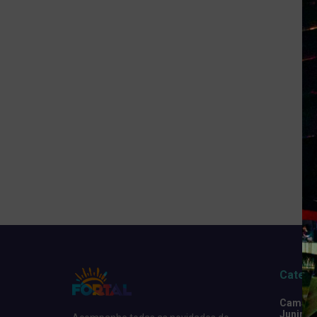
Catego
Camarot
Junino