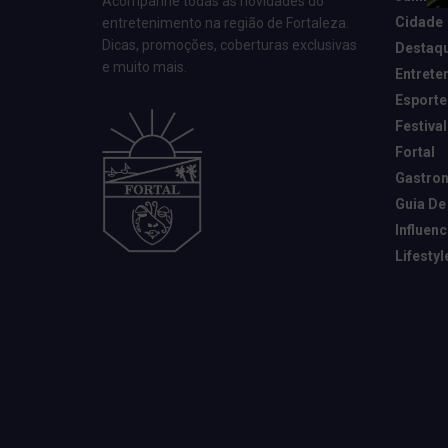
Acompanhe todas as novidades do
Cidade
entretenimento na região de Fortaleza.
Dicas, promoções, coberturas exclusivas
Destaq
e muito mais.
Entrete
Esporte
Festival
Fortal
Gastro
Guia De
Influen
Lifestyl