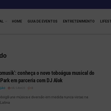
AL
HOME
GUIA DE EVENTOS
ENTRETENIMENTO
LIFES
edo
musik’: conheça o novo toboágua musical do
Park em parceria com DJ Alok
ÇÃO
HÁ 5 ANOS
0
obogã une música e diversão em medida nunca vistas na
Latina