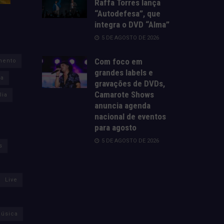
Raffa Torres lança
“Autodefesa”, que
integra o DVD “Alma”
5 DE AGOSTO DE 2026
Com foco em
mento
grandes labels e
za
gravações de DVDs,
Camarote Shows
lia
anuncia agenda
nacional de eventos
para agosto
5 DE AGOSTO DE 2026
s
Live
úsica