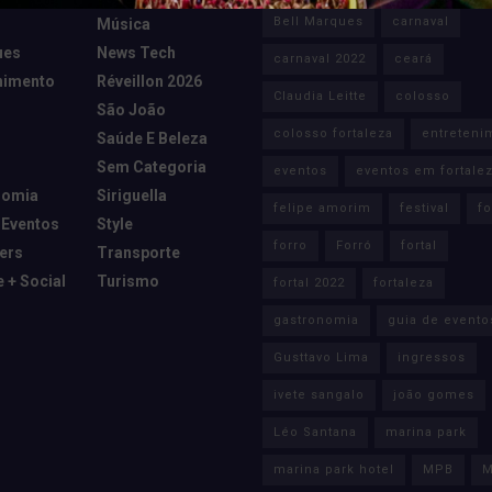
Bell Marques
carnaval
Música
ues
News Tech
carnaval 2022
ceará
nimento
Réveillon 2026
Claudia Leitte
colosso
São João
colosso fortaleza
entreteni
Saúde E Beleza
Sem Categoria
eventos
eventos em fortale
nomia
Siriguella
felipe amorim
festival
fo
 Eventos
Style
forro
Forró
fortal
cers
Transporte
e + Social
Turismo
fortal 2022
fortaleza
gastronomia
guia de evento
Gusttavo Lima
ingressos
ivete sangalo
joão gomes
Léo Santana
marina park
marina park hotel
MPB
M