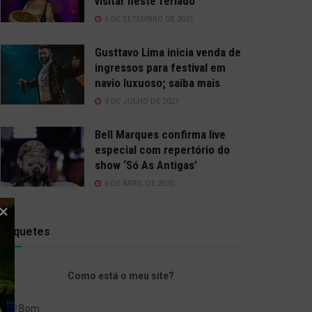
visitar neste feriado
6 DE SETEMBRO DE 2021
Gusttavo Lima inicia venda de
ingressos para festival em
navio luxuoso; saiba mais
9 DE JULHO DE 2021
Bell Marques confirma live
especial com repertório do
show ‘Só As Antigas’
6 DE ABRIL DE 2020
Enquetes
Como está o meu site?
Bom