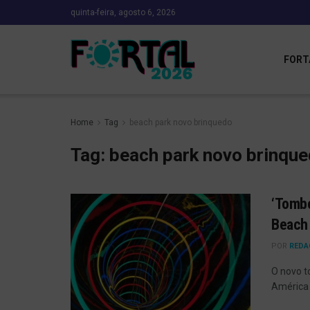
quinta-feira, agosto 6, 2026
FORT
Home
Tag
beach park novo brinquedo
Tag:
beach park novo brinqu
‘Tombo
Beach 
POR
REDA
O novo t
América 