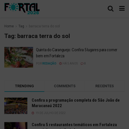
Home
Tag
barraca terra do sol
Tag:
barraca terra do sol
Quinta do Caranguejo: Confira 5 lugares para comer
bem em Fortaleza
POR
REDAÇÃO
HÁ 5 ANOS
0
TRENDING
COMMENTS
RECENTES
Confira a programação completa do São João de
Maracanaú 2022
19 DE JULHO DE 2022
Confira 5 restaurantes temáticos em Fortaleza