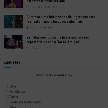
para visitar neste feriado
6 DE SETEMBRO DE 2021
Gusttavo Lima inicia venda de ingressos para
festival em navio luxuoso; saiba mais
9 DE JULHO DE 2021
Bell Marques confirma live especial com
repertório do show ‘Só As Antigas’
6 DE ABRIL DE 2020
Enquetes
Como está o meu site?
Bom
Excelente
Ruim
Pode ser melhorado
Sem comentários