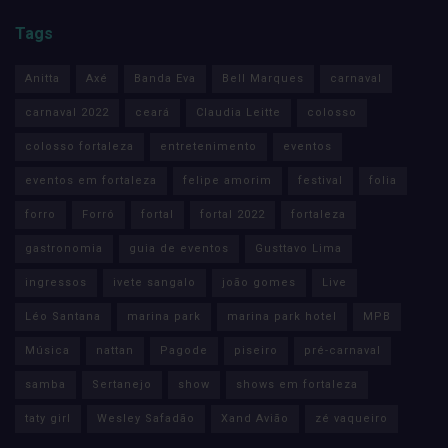
Tags
Anitta
Axé
Banda Eva
Bell Marques
carnaval
carnaval 2022
ceará
Claudia Leitte
colosso
colosso fortaleza
entretenimento
eventos
eventos em fortaleza
felipe amorim
festival
folia
forro
Forró
fortal
fortal 2022
fortaleza
gastronomia
guia de eventos
Gusttavo Lima
ingressos
ivete sangalo
joão gomes
Live
Léo Santana
marina park
marina park hotel
MPB
Música
nattan
Pagode
piseiro
pré-carnaval
samba
Sertanejo
show
shows em fortaleza
taty girl
Wesley Safadão
Xand Avião
zé vaqueiro