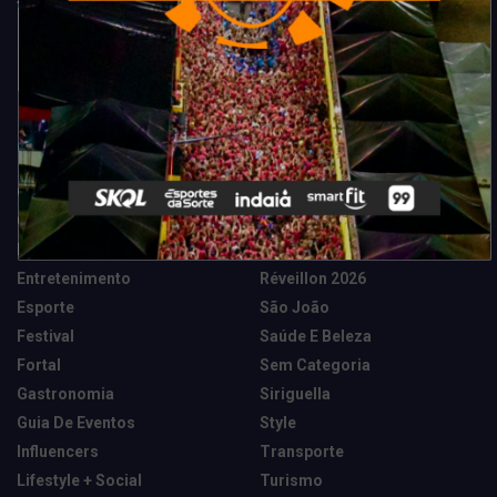
Categorias
Camarote Vip Junino
Marketing E Negócios
Cidade
Música
Destaques
News Tech
Entretenimento
Réveillon 2026
Esporte
São João
Festival
Saúde E Beleza
Fortal
Sem Categoria
Gastronomia
Siriguella
Guia De Eventos
Style
Influencers
Transporte
Lifestyle + Social
Turismo