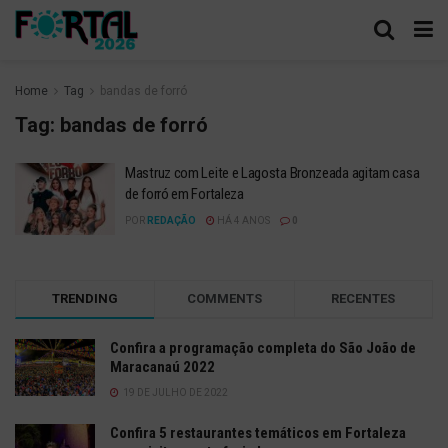
Home
Tag
bandas de forró
Tag:
bandas de forró
Mastruz com Leite e Lagosta Bronzeada agitam casa
de forró em Fortaleza
POR
REDAÇÃO
HÁ 4 ANOS
0
TRENDING
COMMENTS
RECENTES
Confira a programação completa do São João de
Maracanaú 2022
19 DE JULHO DE 2022
Confira 5 restaurantes temáticos em Fortaleza