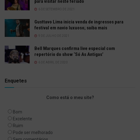
para visitar neste feriado
6 DE SETEMBRO DE 2021
Gusttavo Lima inicia venda de ingressos para
festival em navio luxuoso; saiba mais
9 DE JULHO DE 2021
Bell Marques confirma live especial com
repertório do show ‘Só As Antigas’
6 DE ABRIL DE 2020
Enquetes
Como está o meu site?
Bom
Excelente
Ruim
Pode ser melhorado
Sem comentários