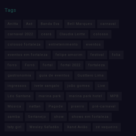
Tags
Anitta
Axé
Banda Eva
Bell Marques
carnaval
carnaval 2022
ceará
Claudia Leitte
colosso
colosso fortaleza
entretenimento
eventos
eventos em fortaleza
felipe amorim
festival
folia
forro
Forró
fortal
fortal 2022
fortaleza
gastronomia
guia de eventos
Gusttavo Lima
ingressos
ivete sangalo
joão gomes
Live
Léo Santana
marina park
marina park hotel
MPB
Música
nattan
Pagode
piseiro
pré-carnaval
samba
Sertanejo
show
shows em fortaleza
taty girl
Wesley Safadão
Xand Avião
zé vaqueiro