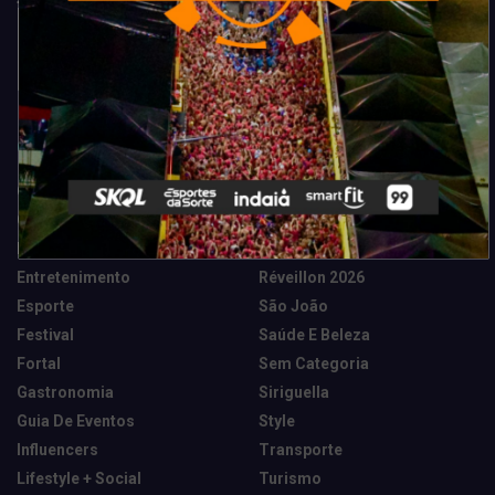
Categorias
Camarote Vip Junino
Marketing E Negócios
Cidade
Música
Destaques
News Tech
Entretenimento
Réveillon 2026
Esporte
São João
Festival
Saúde E Beleza
Fortal
Sem Categoria
Gastronomia
Siriguella
Guia De Eventos
Style
Influencers
Transporte
Lifestyle + Social
Turismo