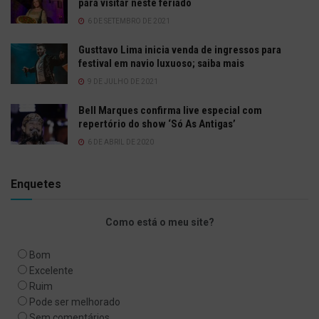
para visitar neste feriado
6 DE SETEMBRO DE 2021
Gusttavo Lima inicia venda de ingressos para
festival em navio luxuoso; saiba mais
9 DE JULHO DE 2021
Bell Marques confirma live especial com
repertório do show ‘Só As Antigas’
6 DE ABRIL DE 2020
Enquetes
Como está o meu site?
Bom
Excelente
Ruim
Pode ser melhorado
Sem comentários