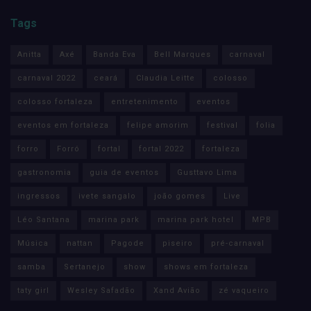
Tags
Anitta
Axé
Banda Eva
Bell Marques
carnaval
carnaval 2022
ceará
Claudia Leitte
colosso
colosso fortaleza
entretenimento
eventos
eventos em fortaleza
felipe amorim
festival
folia
forro
Forró
fortal
fortal 2022
fortaleza
gastronomia
guia de eventos
Gusttavo Lima
ingressos
ivete sangalo
joão gomes
Live
Léo Santana
marina park
marina park hotel
MPB
Música
nattan
Pagode
piseiro
pré-carnaval
samba
Sertanejo
show
shows em fortaleza
taty girl
Wesley Safadão
Xand Avião
zé vaqueiro