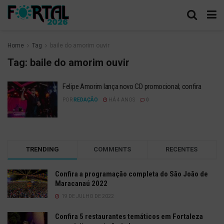
Home
Tag
baile do amorim ouvir
Tag:
baile do amorim ouvir
Felipe Amorim lança novo CD promocional; confira
POR
REDAÇÃO
HÁ 4 ANOS
0
TRENDING
COMMENTS
RECENTES
Confira a programação completa do São João de
Maracanaú 2022
19 DE JULHO DE 2022
Confira 5 restaurantes temáticos em Fortaleza