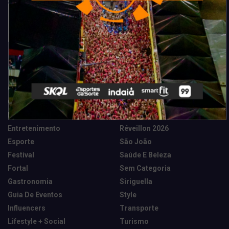
Categorias
Camarote Vip Junino
Marketing E Negócios
Cidade
Música
Destaques
News Tech
Entretenimento
Réveillon 2026
Esporte
São João
Festival
Saúde E Beleza
Fortal
Sem Categoria
Gastronomia
Siriguella
Guia De Eventos
Style
Influencers
Transporte
Lifestyle + Social
Turismo