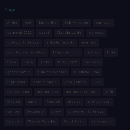
Tags
Anitta
Axé
Banda Eva
Bell Marques
carnaval
carnaval 2022
ceará
Claudia Leitte
colosso
colosso fortaleza
entretenimento
eventos
eventos em fortaleza
felipe amorim
festival
folia
forro
Forró
fortal
fortal 2022
fortaleza
gastronomia
guia de eventos
Gusttavo Lima
ingressos
ivete sangalo
joão gomes
Live
Léo Santana
marina park
marina park hotel
MPB
Música
nattan
Pagode
piseiro
pré-carnaval
samba
Sertanejo
show
shows em fortaleza
taty girl
Wesley Safadão
Xand Avião
zé vaqueiro