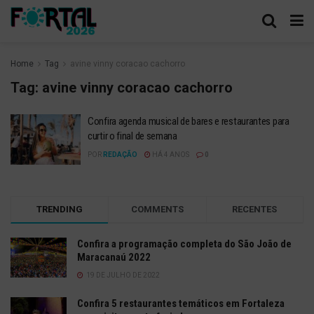
Home
Tag
avine vinny coracao cachorro
Tag:
avine vinny coracao cachorro
Confira agenda musical de bares e restaurantes para
curtir o final de semana
POR
REDAÇÃO
HÁ 4 ANOS
0
TRENDING
COMMENTS
RECENTES
Confira a programação completa do São João de
Maracanaú 2022
19 DE JULHO DE 2022
Confira 5 restaurantes temáticos em Fortaleza