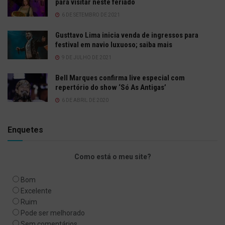
para visitar neste feriado
6 DE SETEMBRO DE 2021
Gusttavo Lima inicia venda de ingressos para
festival em navio luxuoso; saiba mais
9 DE JULHO DE 2021
Bell Marques confirma live especial com
repertório do show ‘Só As Antigas’
6 DE ABRIL DE 2020
Enquetes
Como está o meu site?
Bom
Excelente
Ruim
Pode ser melhorado
Sem comentários