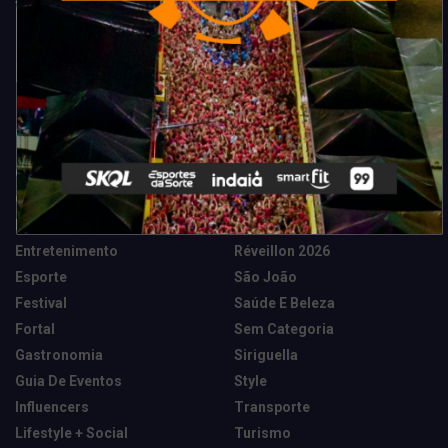
Categorias
Camarote Vip Junino
Marketing E Negócios
Cidade
Música
Destaques
News Tech
Entretenimento
Réveillon 2026
Esporte
São João
Festival
Saúde E Beleza
Fortal
Sem Categoria
Gastronomia
Siriguella
Guia De Eventos
Style
Influencers
Transporte
Lifestyle + Social
Turismo