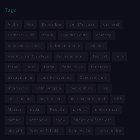
Tags
Anitta
Axé
Banda Eva
Bell Marques
carnaval
carnaval 2022
ceará
Claudia Leitte
colosso
colosso fortaleza
entretenimento
eventos
eventos em fortaleza
felipe amorim
festival
folia
forro
Forró
fortal
fortal 2022
fortaleza
gastronomia
guia de eventos
Gusttavo Lima
ingressos
ivete sangalo
joão gomes
Live
Léo Santana
marina park
marina park hotel
MPB
Música
nattan
Pagode
piseiro
pré-carnaval
samba
Sertanejo
show
shows em fortaleza
taty girl
Wesley Safadão
Xand Avião
zé vaqueiro