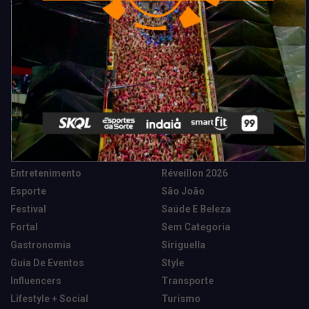
Categorias
Camarote Vip Junino
Marketing E Negócios
Cidade
Música
Destaques
News Tech
Entretenimento
Réveillon 2026
Esporte
São João
Festival
Saúde E Beleza
Fortal
Sem Categoria
Gastronomia
Siriguella
Guia De Eventos
Style
Influencers
Transporte
Lifestyle + Social
Turismo