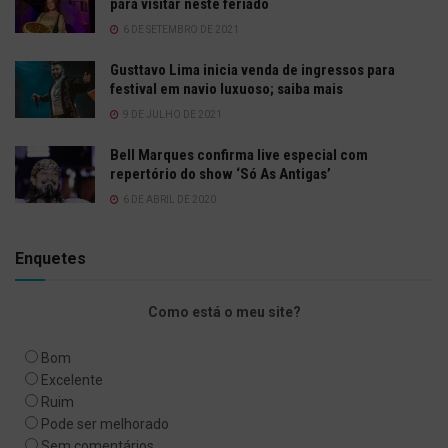
para visitar neste feriado
6 DE SETEMBRO DE 2021
Gusttavo Lima inicia venda de ingressos para
festival em navio luxuoso; saiba mais
9 DE JULHO DE 2021
Bell Marques confirma live especial com
repertório do show ‘Só As Antigas’
6 DE ABRIL DE 2020
Enquetes
Como está o meu site?
Bom
Excelente
Ruim
Pode ser melhorado
Sem comentários