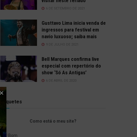
visitar neste feriado
6 DE SETEMBRO DE 2021
Gusttavo Lima inicia venda de
ingressos para festival em
navio luxuoso; saiba mais
9 DE JULHO DE 2021
Bell Marques confirma live
especial com repertório do
show ‘Só As Antigas’
6 DE ABRIL DE 2020
Enquetes
Como está o meu site?
Bom