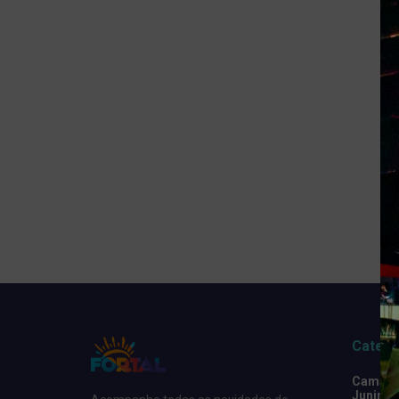
Catego
Camarot
Junino