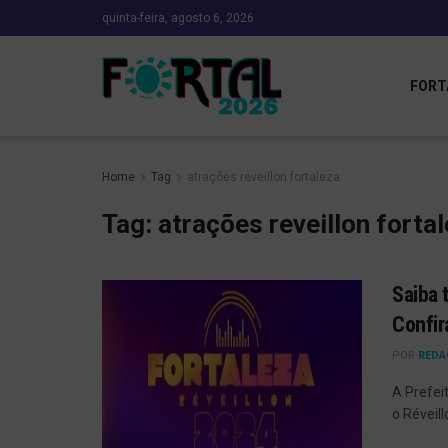
quinta-feira, agosto 6, 2026
FORT
Home
Tag
atrações reveillon fortaleza
Tag:
atrações reveillon forta
Saiba 
Confir
POR
REDA
A Prefei
o Réveill