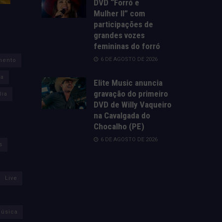
DVD “Forró e
Mulher II” com
participações de
grandes vozes
femininas do forró
6 DE AGOSTO DE 2026
mento
za
Elite Music anuncia
gravação do primeiro
lia
DVD de Willy Vaqueiro
na Cavalgada do
Chocalho (PE)
6 DE AGOSTO DE 2026
s
Live
úsica