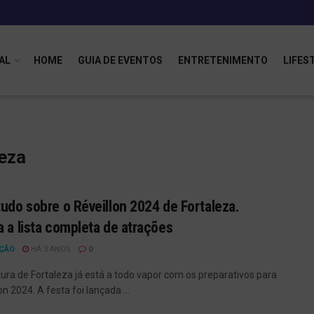
AL
HOME
GUIA DE EVENTOS
ENTRETENIMENTO
LIFES
leza
tudo sobre o Réveillon 2024 de Fortaleza.
a a lista completa de atrações
ÇÃO
HÁ 3 ANOS
0
tura de Fortaleza já está a todo vapor com os preparativos para
on 2024. A festa foi lançada ...