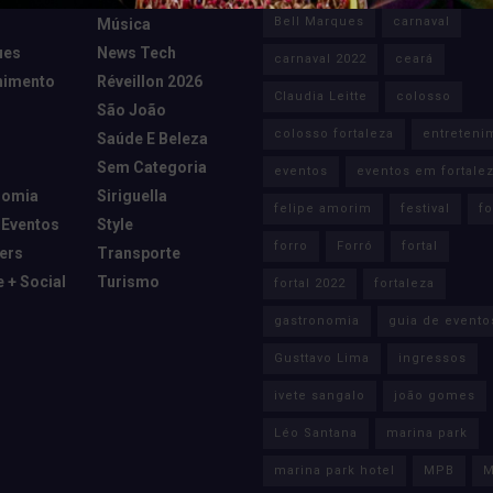
Bell Marques
carnaval
Música
ues
News Tech
carnaval 2022
ceará
nimento
Réveillon 2026
Claudia Leitte
colosso
São João
colosso fortaleza
entreteni
Saúde E Beleza
Sem Categoria
eventos
eventos em fortale
nomia
Siriguella
felipe amorim
festival
fo
 Eventos
Style
forro
Forró
fortal
cers
Transporte
e + Social
Turismo
fortal 2022
fortaleza
gastronomia
guia de evento
Gusttavo Lima
ingressos
ivete sangalo
joão gomes
Léo Santana
marina park
marina park hotel
MPB
M