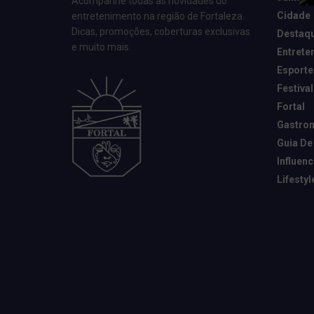
Acompanhe todas as novidades do
Cidade
entretenimento na região de Fortaleza.
Dicas, promoções, coberturas exclusivas
Destaq
e muito mais.
Entrete
Esporte
Festival
Fortal
Gastro
Guia De
Influen
Lifestyl