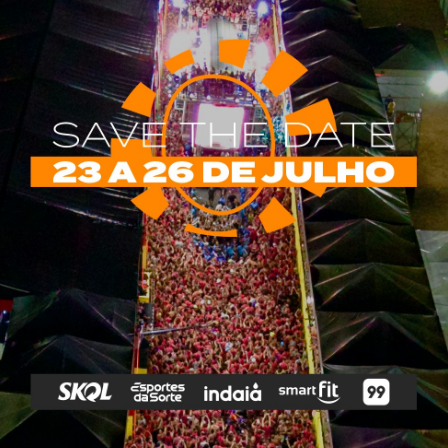
rias
Tags
e Vip
Marketing E
Anitta
Axé
Banda Eva
Negócios