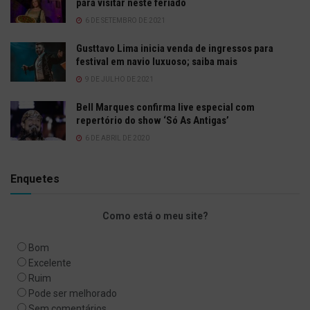
para visitar neste feriado
6 DE SETEMBRO DE 2021
Gusttavo Lima inicia venda de ingressos para
festival em navio luxuoso; saiba mais
9 DE JULHO DE 2021
Bell Marques confirma live especial com
repertório do show ‘Só As Antigas’
6 DE ABRIL DE 2020
Enquetes
Como está o meu site?
Bom
Excelente
Ruim
Pode ser melhorado
Sem comentários