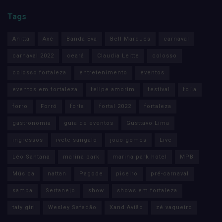
Tags
Anitta
Axé
Banda Eva
Bell Marques
carnaval
carnaval 2022
ceará
Claudia Leitte
colosso
colosso fortaleza
entretenimento
eventos
eventos em fortaleza
felipe amorim
festival
folia
forro
Forró
fortal
fortal 2022
fortaleza
gastronomia
guia de eventos
Gusttavo Lima
ingressos
ivete sangalo
joão gomes
Live
Léo Santana
marina park
marina park hotel
MPB
Música
nattan
Pagode
piseiro
pré-carnaval
samba
Sertanejo
show
shows em fortaleza
taty girl
Wesley Safadão
Xand Avião
zé vaqueiro