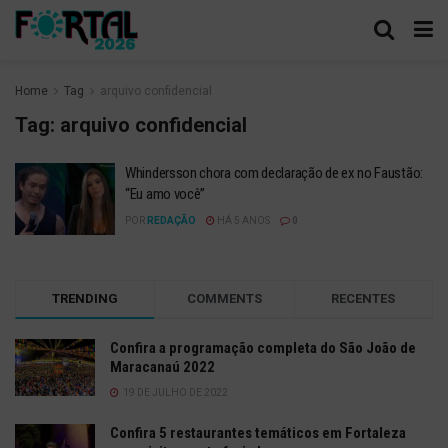
Home
Tag
arquivo confidencial
Tag:
arquivo confidencial
Whindersson chora com declaração de ex no Faustão:
“Eu amo você”
POR
REDAÇÃO
HÁ 5 ANOS
0
TRENDING
COMMENTS
RECENTES
Confira a programação completa do São João de
Maracanaú 2022
19 DE JULHO DE 2022
Confira 5 restaurantes temáticos em Fortaleza