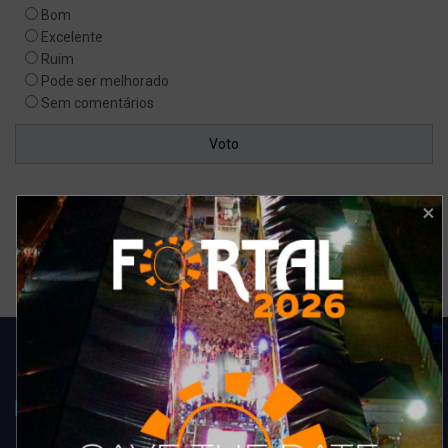
Bom
Excelente
Ruim
Pode ser melhorado
Sem comentários
Ver resultados
Arquivo de enquete