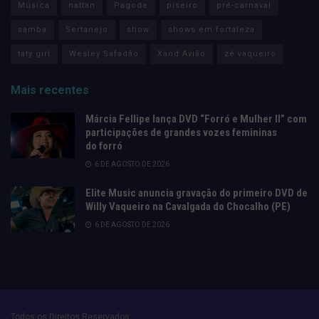
Música
nattan
Pagode
piseiro
pré-carnaval
samba
Sertanejo
show
shows em fortaleza
taty girl
Wesley Safadão
Xand Avião
zé vaqueiro
Mais recentes
Márcia Fellipe lança DVD “Forró e Mulher II” com
participações de grandes vozes femininas
do forró
6 DE AGOSTO DE 2026
Elite Music anuncia gravação do primeiro DVD de
Willy Vaqueiro na Cavalgada do Chocalho (PE)
6 DE AGOSTO DE 2026
Todos os Direitos Reservados