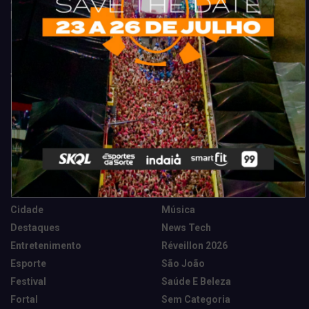
Acompanhe todas as novidades do entretenimento na região de
Fortaleza. Dicas, promoções, coberturas exclusivas e muito mais.
Categorias
Camarote Vip Junino
Marketing E Negócios
Cidade
Música
Destaques
News Tech
Entretenimento
Réveillon 2026
Esporte
São João
Festival
Saúde E Beleza
Fortal
Sem Categoria