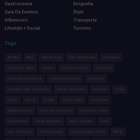
Gastronomia
Siriguella
Guia De Eventos
Style
Influencers
Transporte
Lifestyle + Social
Turismo
Tags
Anitta
Axé
Banda Eva
Bell Marques
carnaval
carnaval 2022
ceará
Claudia Leitte
colosso
colosso fortaleza
entretenimento
eventos
eventos em fortaleza
felipe amorim
festival
folia
forro
Forró
fortal
fortal 2022
fortaleza
gastronomia
guia de eventos
Gusttavo Lima
ingressos
ivete sangalo
joão gomes
Live
Léo Santana
marina park
marina park hotel
MPB