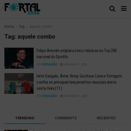
Home
Tag
aquele combo
Tag:
aquele combo
Felipe Amorim emplaca cinco músicas no Top 200
nacional do Spotify
POR
REDAÇÃO
HÁ 4 ANOS
0
Ivete Sangalo, Ávine Vinny, Gusttavo Lima e Ferrugem:
confira os principais lançamentos musicais desta
sexta-feira (11)
POR
REDAÇÃO
HÁ 4 ANOS
0
TRENDING
COMMENTS
RECENTES