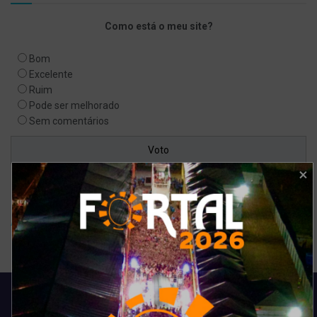
Como está o meu site?
Bom
Excelente
Ruim
Pode ser melhorado
Sem comentários
Ver resultados
Arquivo de enquete