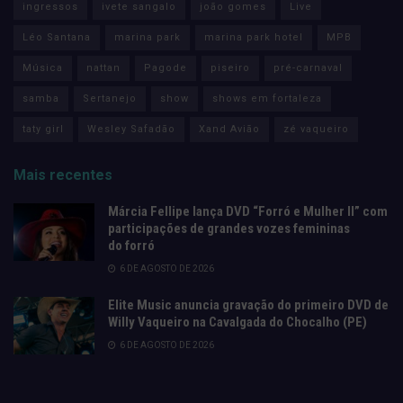
ingressos
ivete sangalo
joão gomes
Live
Léo Santana
marina park
marina park hotel
MPB
Música
nattan
Pagode
piseiro
pré-carnaval
samba
Sertanejo
show
shows em fortaleza
taty girl
Wesley Safadão
Xand Avião
zé vaqueiro
Mais recentes
Márcia Fellipe lança DVD “Forró e Mulher II” com
participações de grandes vozes femininas
do forró
6 DE AGOSTO DE 2026
Elite Music anuncia gravação do primeiro DVD de
Willy Vaqueiro na Cavalgada do Chocalho (PE)
6 DE AGOSTO DE 2026