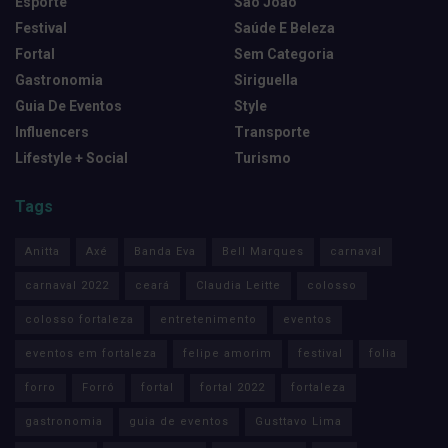
Esporte
São João
Festival
Saúde E Beleza
Fortal
Sem Categoria
Gastronomia
Siriguella
Guia De Eventos
Style
Influencers
Transporte
Lifestyle + Social
Turismo
Tags
Anitta
Axé
Banda Eva
Bell Marques
carnaval
carnaval 2022
ceará
Claudia Leitte
colosso
colosso fortaleza
entretenimento
eventos
eventos em fortaleza
felipe amorim
festival
folia
forro
Forró
fortal
fortal 2022
fortaleza
gastronomia
guia de eventos
Gusttavo Lima