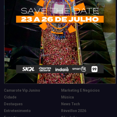
Acompanhe todas as novidades do entretenimento na região de
Fortaleza. Dicas, promoções, coberturas exclusivas e muito mais.
Categorias
Camarote Vip Junino
Marketing E Negócios
Cidade
Música
Destaques
News Tech
Entretenimento
Réveillon 2026