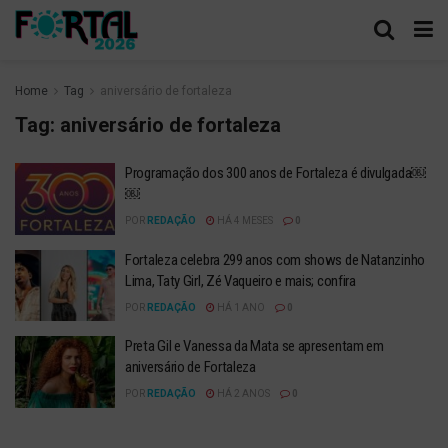
Home
Tag
aniversário de fortaleza
Tag:
aniversário de fortaleza
Programação dos 300 anos de Fortaleza é divulgada￼
￼
POR
REDAÇÃO
HÁ 4 MESES
0
Fortaleza celebra 299 anos com shows de Natanzinho
Lima, Taty Girl, Zé Vaqueiro e mais; confira
POR
REDAÇÃO
HÁ 1 ANO
0
Preta Gil e Vanessa da Mata se apresentam em
aniversário de Fortaleza
POR
REDAÇÃO
HÁ 2 ANOS
0