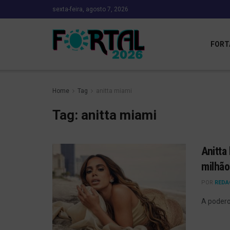
sexta-feira, agosto 7, 2026
FORT
Home
Tag
anitta miami
Tag:
anitta miami
Anitta
milhão
POR
REDA
A podero