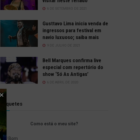
visitar neste feriado
6 DE SETEMBRO DE 2021
Gusttavo Lima inicia venda de
ingressos para festival em
navio luxuoso; saiba mais
9 DE JULHO DE 2021
Bell Marques confirma live
especial com repertório do
show ‘Só As Antigas’
6 DE ABRIL DE 2020
Enquetes
Como está o meu site?
Bom