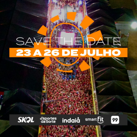
rias
Tags
e Vip
Marketing E
Anitta
Axé
Banda Eva
Negócios