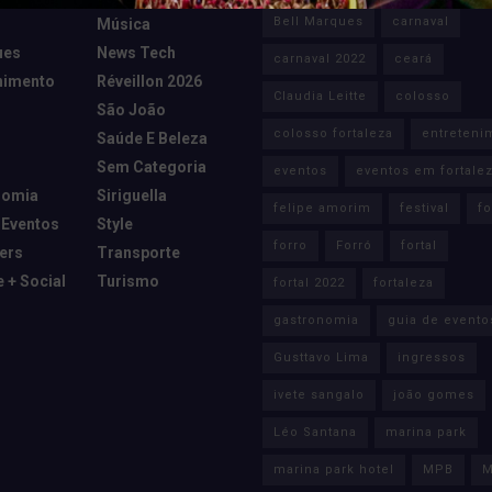
Bell Marques
carnaval
Música
ues
News Tech
carnaval 2022
ceará
nimento
Réveillon 2026
Claudia Leitte
colosso
São João
colosso fortaleza
entreteni
Saúde E Beleza
Sem Categoria
eventos
eventos em fortale
nomia
Siriguella
felipe amorim
festival
fo
 Eventos
Style
forro
Forró
fortal
cers
Transporte
e + Social
Turismo
fortal 2022
fortaleza
gastronomia
guia de evento
Gusttavo Lima
ingressos
ivete sangalo
joão gomes
Léo Santana
marina park
marina park hotel
MPB
M