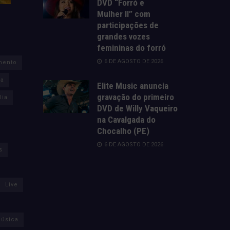
DVD “Forró e
Mulher II” com
participações de
grandes vozes
femininas do forró
6 DE AGOSTO DE 2026
mento
za
Elite Music anuncia
gravação do primeiro
lia
DVD de Willy Vaqueiro
na Cavalgada do
Chocalho (PE)
6 DE AGOSTO DE 2026
s
Live
úsica