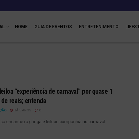
AL
HOME
GUIA DE EVENTOS
ENTRETENIMENTO
LIFES
 leiloa “experiência de carnaval” por quase 1
 de reais; entenda
ÇÃO
HÁ 5 ANOS
0
sa encantou a gringa e leiloou companhia no carnaval