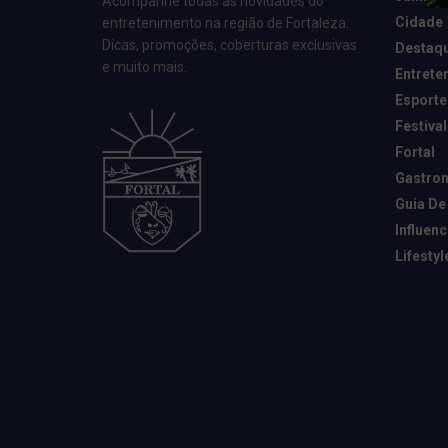
Acompanhe todas as novidades do
Cidade
entretenimento na região de Fortaleza.
Dicas, promoções, coberturas exclusivas
Destaq
e muito mais.
Entrete
Esporte
Festival
Fortal
Gastro
Guia De
Influen
Lifestyl