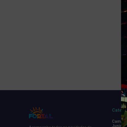
Catego
Camarot
Junino