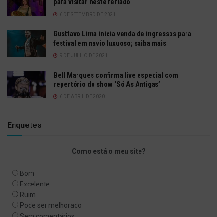
para visitar neste feriado
6 DE SETEMBRO DE 2021
Gusttavo Lima inicia venda de ingressos para
festival em navio luxuoso; saiba mais
9 DE JULHO DE 2021
Bell Marques confirma live especial com
repertório do show ‘Só As Antigas’
6 DE ABRIL DE 2020
Enquetes
Como está o meu site?
Bom
Excelente
Ruim
Pode ser melhorado
Sem comentários