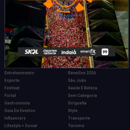
Categorias
Camarote Vip Junino
Marketing E Negócios
Cidade
Música
Destaques
News Tech
Entretenimento
Réveillon 2026
Esporte
São João
Festival
Saúde E Beleza
Fortal
Sem Categoria
Gastronomia
Siriguella
Guia De Eventos
Style
Influencers
Transporte
Lifestyle + Social
Turismo