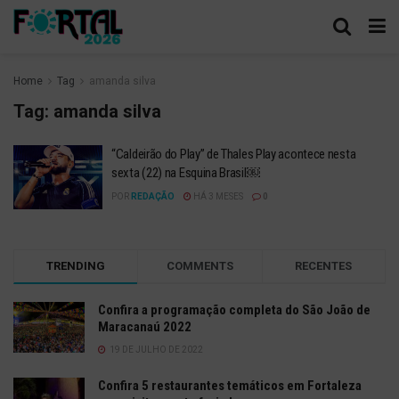
Home
Tag
amanda silva
Tag:
amanda silva
“Caldeirão do Play” de Thales Play acontece nesta
sexta (22) na Esquina Brasil￼
POR
REDAÇÃO
HÁ 3 MESES
0
TRENDING
COMMENTS
RECENTES
Confira a programação completa do São João de
Maracanaú 2022
19 DE JULHO DE 2022
Confira 5 restaurantes temáticos em Fortaleza