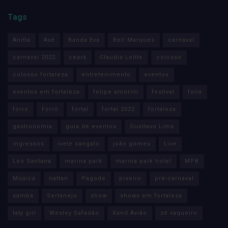
Tags
Anitta
Axé
Banda Eva
Bell Marques
carnaval
carnaval 2022
ceará
Claudia Leitte
colosso
colosso fortaleza
entretenimento
eventos
eventos em fortaleza
felipe amorim
festival
folia
forro
Forró
fortal
fortal 2022
fortaleza
gastronomia
guia de eventos
Gusttavo Lima
ingressos
ivete sangalo
joão gomes
Live
Léo Santana
marina park
marina park hotel
MPB
Música
nattan
Pagode
piseiro
pré-carnaval
samba
Sertanejo
show
shows em fortaleza
taty girl
Wesley Safadão
Xand Avião
zé vaqueiro