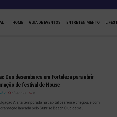
AL
HOME
GUIA DE EVENTOS
ENTRETENIMENTO
LIFES
c Duo desembarca em Fortaleza para abrir
mação de festival de House
ÇÃO
HÁ 3 ANOS
0
vulgação A alta temporada na capital cearense chegou, e com
rogramação lançada pelo Sunrise Beach Club deixa ...