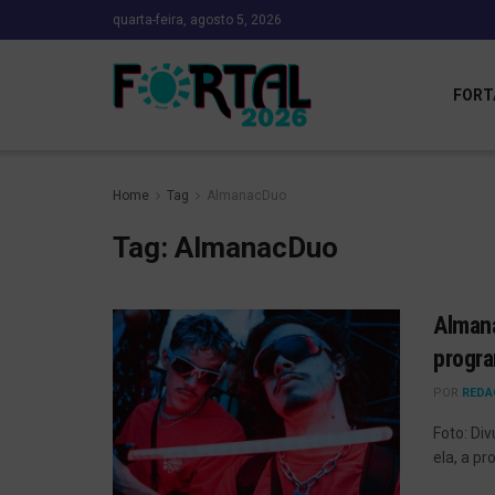
quarta-feira, agosto 5, 2026
FORT
Home
Tag
AlmanacDuo
Tag:
AlmanacDuo
Almana
progra
POR
REDA
Foto: Di
ela, a p