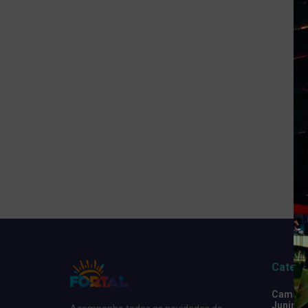
Catego
Camarot
Junino