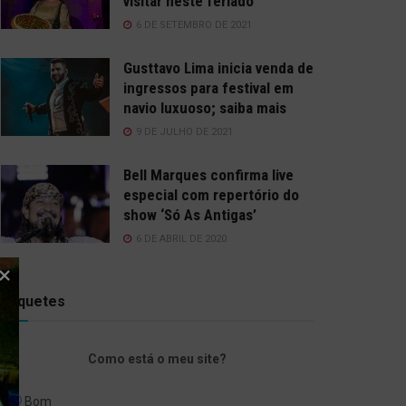
visitar neste feriado
6 DE SETEMBRO DE 2021
Gusttavo Lima inicia venda de
ingressos para festival em
navio luxuoso; saiba mais
9 DE JULHO DE 2021
Bell Marques confirma live
especial com repertório do
show ‘Só As Antigas’
6 DE ABRIL DE 2020
Enquetes
Como está o meu site?
Bom