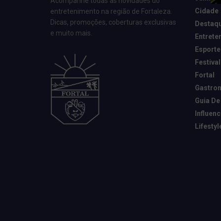
Acompanhe todas as novidades do
Cidade
entretenimento na região de Fortaleza.
Dicas, promoções, coberturas exclusivas
Destaq
e muito mais.
Entrete
Esporte
Festival
Fortal
Gastro
Guia De
Influen
Lifestyl