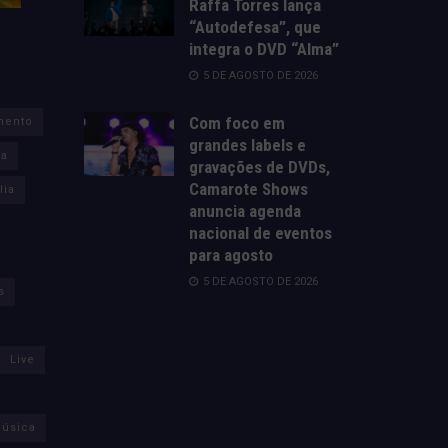
Raffa Torres lança
“Autodefesa”, que
integra o DVD “Alma”
5 DE AGOSTO DE 2026
Com foco em
mento
grandes labels e
za
gravações de DVDs,
Camarote Shows
lia
anuncia agenda
nacional de eventos
para agosto
5 DE AGOSTO DE 2026
s
Live
úsica