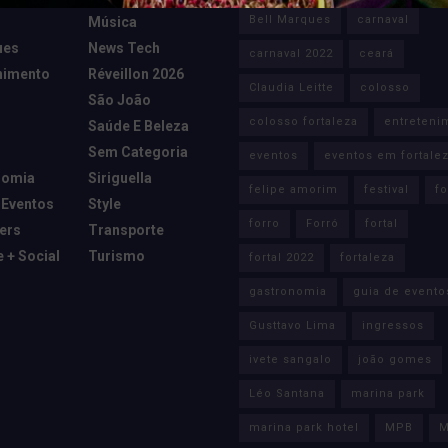
Bell Marques
carnaval
Música
ues
News Tech
carnaval 2022
ceará
nimento
Réveillon 2026
Claudia Leitte
colosso
São João
colosso fortaleza
entreteni
Saúde E Beleza
Sem Categoria
eventos
eventos em fortale
nomia
Siriguella
felipe amorim
festival
fo
 Eventos
Style
forro
Forró
fortal
cers
Transporte
e + Social
Turismo
fortal 2022
fortaleza
gastronomia
guia de evento
Gusttavo Lima
ingressos
ivete sangalo
joão gomes
Léo Santana
marina park
marina park hotel
MPB
M