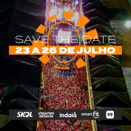
rias
Tags
e Vip
Marketing E
Anitta
Axé
Banda Eva
Negócios