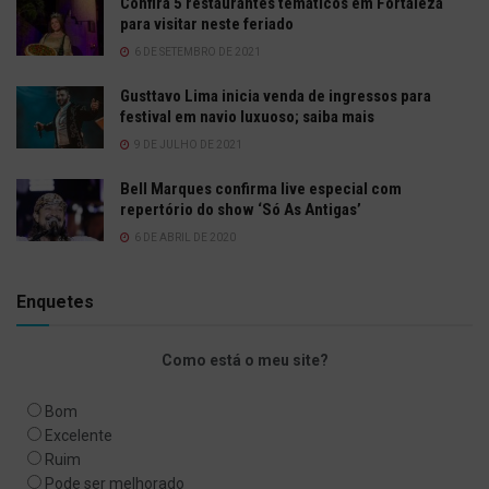
Confira 5 restaurantes temáticos em Fortaleza
para visitar neste feriado
6 DE SETEMBRO DE 2021
Gusttavo Lima inicia venda de ingressos para
festival em navio luxuoso; saiba mais
9 DE JULHO DE 2021
Bell Marques confirma live especial com
repertório do show ‘Só As Antigas’
6 DE ABRIL DE 2020
Enquetes
Como está o meu site?
Bom
Excelente
Ruim
Pode ser melhorado