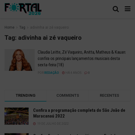
Home
Tag
adivinha ai zé vaqueiro
Tag:
adivinha ai zé vaqueiro
Claudia Leitte, Zé Vaqueiro, Anitta, Matheus & Kauan:
confira os principais lançamentos musicais desta
sexta-feira (18)
POR
REDAÇÃO
HÁ 4 ANOS
0
TRENDING
COMMENTS
RECENTES
Confira a programação completa do São João de
Maracanaú 2022
19 DE JULHO DE 2022