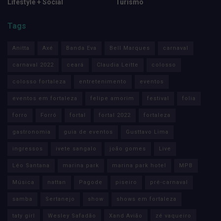
Lifestyle + Social
Turismo
Tags
Anitta
Axé
Banda Eva
Bell Marques
carnaval
carnaval 2022
ceará
Claudia Leitte
colosso
colosso fortaleza
entretenimento
eventos
eventos em fortaleza
felipe amorim
festival
folia
forro
Forró
fortal
fortal 2022
fortaleza
gastronomia
guia de eventos
Gusttavo Lima
ingressos
ivete sangalo
joão gomes
Live
Léo Santana
marina park
marina park hotel
MPB
Música
nattan
Pagode
piseiro
pré-carnaval
samba
Sertanejo
show
shows em fortaleza
taty girl
Wesley Safadão
Xand Avião
zé vaqueiro