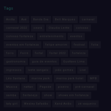
Tags
Anitta
Axé
Banda Eva
Bell Marques
carnaval
carnaval 2022
ceará
Claudia Leitte
colosso
colosso fortaleza
entretenimento
eventos
eventos em fortaleza
felipe amorim
festival
folia
forro
Forró
fortal
fortal 2022
fortaleza
gastronomia
guia de eventos
Gusttavo Lima
ingressos
ivete sangalo
joão gomes
Live
Léo Santana
marina park
marina park hotel
MPB
Música
nattan
Pagode
piseiro
pré-carnaval
samba
Sertanejo
show
shows em fortaleza
taty girl
Wesley Safadão
Xand Avião
zé vaqueiro