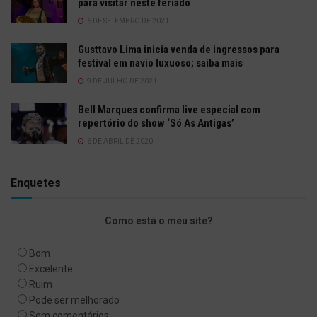
para visitar neste feriado
6 DE SETEMBRO DE 2021
Gusttavo Lima inicia venda de ingressos para
festival em navio luxuoso; saiba mais
9 DE JULHO DE 2021
Bell Marques confirma live especial com
repertório do show ‘Só As Antigas’
6 DE ABRIL DE 2020
Enquetes
Como está o meu site?
Bom
Excelente
Ruim
Pode ser melhorado
Sem comentários