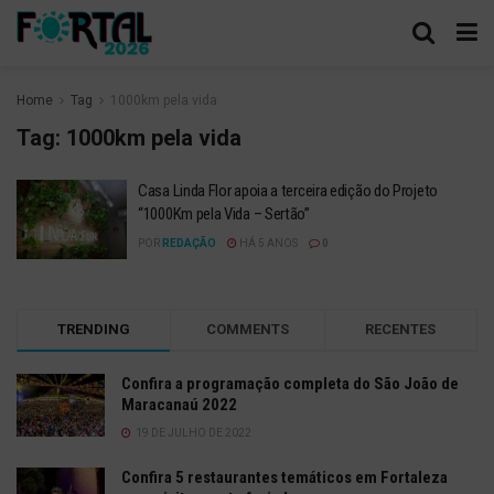
Home
Tag
1000km pela vida
Tag:
1000km pela vida
Casa Linda Flor apoia a terceira edição do Projeto
“1000Km pela Vida – Sertão”
POR
REDAÇÃO
HÁ 5 ANOS
0
TRENDING
COMMENTS
RECENTES
Confira a programação completa do São João de
Maracanaú 2022
19 DE JULHO DE 2022
Confira 5 restaurantes temáticos em Fortaleza