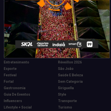
Categorias
Camarote Vip Junino
Marketing E Negócios
Cidade
Música
Destaques
News Tech
Entretenimento
Réveillon 2026
Esporte
São João
Festival
Saúde E Beleza
Fortal
Sem Categoria
Gastronomia
Siriguella
Guia De Eventos
Style
Influencers
Transporte
Lifestyle + Social
Turismo