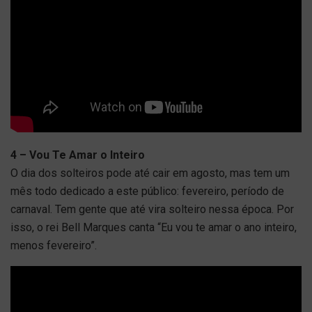
4 – Vou Te Amar o Inteiro
O dia dos solteiros pode até cair em agosto, mas tem um
mês todo dedicado a este público: fevereiro, período de
carnaval. Tem gente que até vira solteiro nessa época. Por
isso, o rei Bell Marques canta “Eu vou te amar o ano inteiro,
menos fevereiro”.