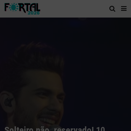
Solteiro não, reservado! 10