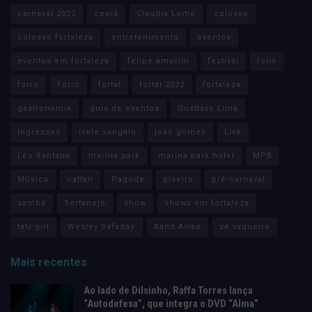
carnaval 2022
ceará
Claudia Leitte
colosso
colosso fortaleza
entretenimento
eventos
eventos em fortaleza
felipe amorim
festival
folia
forro
Forró
fortal
fortal 2022
fortaleza
gastronomia
guia de eventos
Gusttavo Lima
ingressos
ivete sangalo
joão gomes
Live
Léo Santana
marina park
marina park hotel
MPB
Música
nattan
Pagode
piseiro
pré-carnaval
samba
Sertanejo
show
shows em fortaleza
taty girl
Wesley Safadão
Xand Avião
zé vaqueiro
Mais recentes
Ao lado de Dilsinho, Raffa Torres lança
“Autodefesa”, que integra o DVD “Alma”