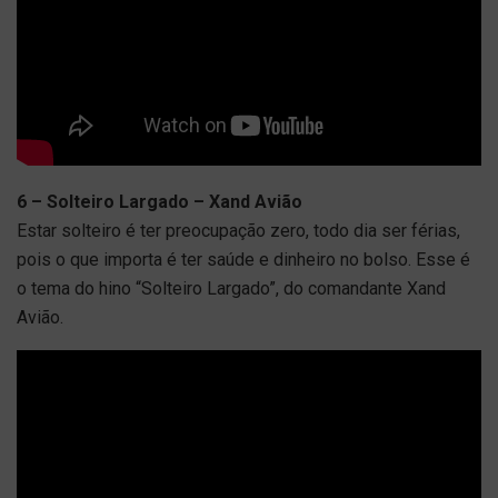
6 – Solteiro Largado – Xand Avião
Estar solteiro é ter preocupação zero, todo dia ser férias,
pois o que importa é ter saúde e dinheiro no bolso. Esse é
o tema do hino “Solteiro Largado”, do comandante Xand
Avião.