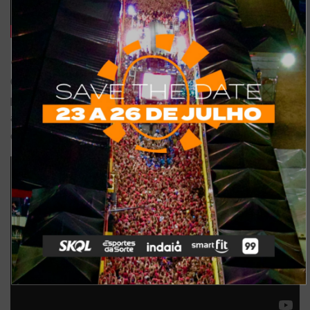
9 – Vida de Solteiro – Gabriel Diniz
Gabriel Diniz deixou um hit dedicado aos solteiros de
plantão. A história de um cara que separou, voltou, mas
acabou na vida de solteiro de novo. É mais gostoso, vamos
confessar.