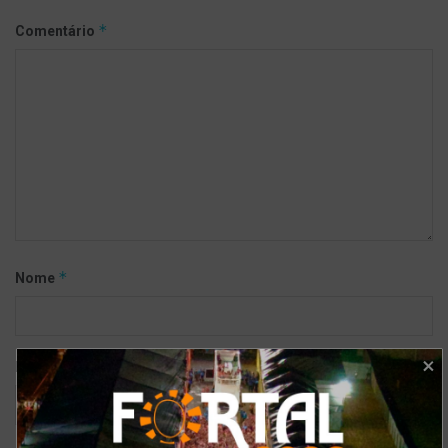
*
Comentário
*
Nome
*
E-mail