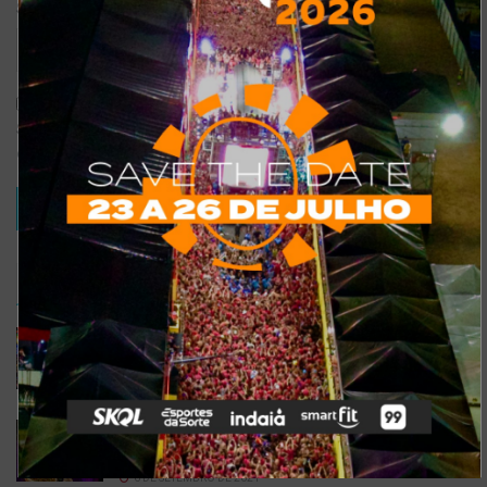
Site
Salvar meus dados neste navegador para a próxima vez que eu
comentar.
TRENDING
COMMENTS
RECENTES
Confira a programação completa do São João de
Maracanaú 2022
19 DE JULHO DE 2022
Confira 5 restaurantes temáticos em Fortaleza
para visitar neste feriado
6 DE SETEMBRO DE 2021