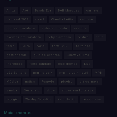
Anitta
Axé
Banda Eva
Bell Marques
carnaval
carnaval 2022
ceará
Claudia Leitte
colosso
colosso fortaleza
entretenimento
eventos
eventos em fortaleza
felipe amorim
festival
folia
forro
Forró
fortal
fortal 2022
fortaleza
gastronomia
guia de eventos
Gusttavo Lima
ingressos
ivete sangalo
joão gomes
Live
Léo Santana
marina park
marina park hotel
MPB
Música
nattan
Pagode
piseiro
pré-carnaval
samba
Sertanejo
show
shows em fortaleza
taty girl
Wesley Safadão
Xand Avião
zé vaqueiro
Mais recentes