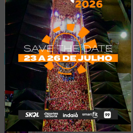
Site
Salvar meus dados neste navegador para a próxima vez que eu
comentar.
TRENDING
COMMENTS
RECENTES
Confira a programação completa do São João de
Maracanaú 2022
19 DE JULHO DE 2022
Confira 5 restaurantes temáticos em Fortaleza
para visitar neste feriado
6 DE SETEMBRO DE 2021