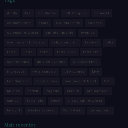
Tags
Anitta
Axé
Banda Eva
Bell Marques
carnaval
carnaval 2022
ceará
Claudia Leitte
colosso
colosso fortaleza
entretenimento
eventos
eventos em fortaleza
felipe amorim
festival
folia
forro
Forró
fortal
fortal 2022
fortaleza
gastronomia
guia de eventos
Gusttavo Lima
ingressos
ivete sangalo
joão gomes
Live
Léo Santana
marina park
marina park hotel
MPB
Música
nattan
Pagode
piseiro
pré-carnaval
samba
Sertanejo
show
shows em fortaleza
taty girl
Wesley Safadão
Xand Avião
zé vaqueiro
Mais recentes