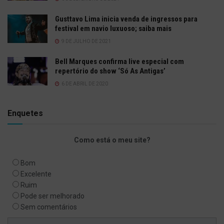
Gusttavo Lima inicia venda de ingressos para
festival em navio luxuoso; saiba mais
9 DE JULHO DE 2021
Bell Marques confirma live especial com
repertório do show ‘Só As Antigas’
6 DE ABRIL DE 2020
Enquetes
Como está o meu site?
Bom
Excelente
Ruim
Pode ser melhorado
Sem comentários