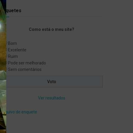
Enquetes
Como está o meu site?
Bom
Excelente
Ruim
Pode ser melhorado
Sem comentários
Ver resultados
Arquivo de enquete