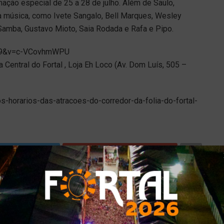
ação especial de 25 a 28 de julho. Além de Saulo,
 música, como Ivete Sangalo, Bell Marques, Wesley
Samba, Gustavo Mioto, Saia Rodada e Rafa e Pipo.
e=9&v=c-VCovhmWPU
Central do Fortal , Loja Eh Loco (Av. Dom Luís, 505 –
os-horarios-das-atracoes-do-corredor-da-folia-do-fortal-
Tweet
Share