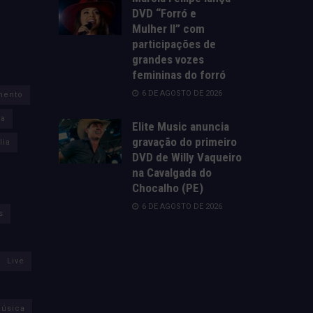
DVD “Forró e
Mulher II” com
participações de
grandes vozes
femininas do forró
6 DE AGOSTO DE 2026
mento
za
Elite Music anuncia
gravação do primeiro
lia
DVD de Willy Vaqueiro
na Cavalgada do
Chocalho (PE)
6 DE AGOSTO DE 2026
s
Live
úsica