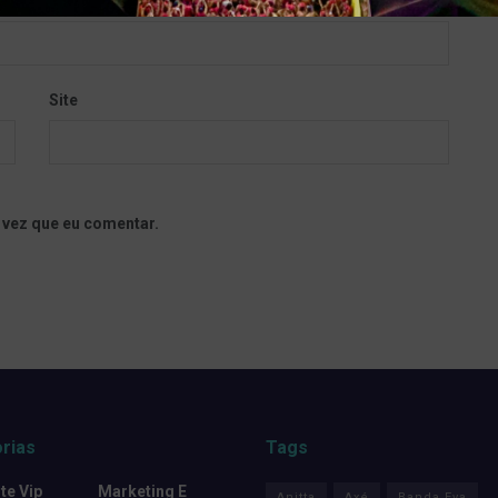
Site
 vez que eu comentar.
rias
Tags
e Vip
Marketing E
Anitta
Axé
Banda Eva