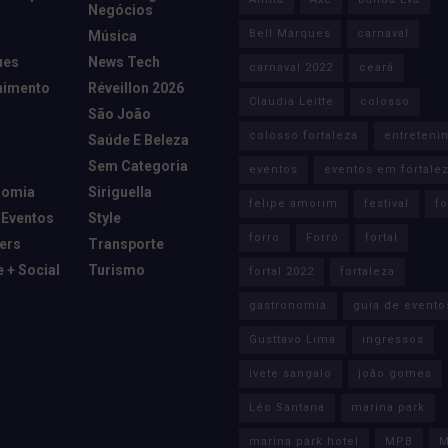
Negócios
Bell Marques
carnaval
Música
ues
News Tech
carnaval 2022
ceará
nimento
Réveillon 2026
Claudia Leitte
colosso
São João
colosso fortaleza
entreteni
Saúde E Beleza
Sem Categoria
eventos
eventos em fortale
nomia
Siriguella
felipe amorim
festival
fo
 Eventos
Style
forro
Forró
fortal
cers
Transporte
e + Social
Turismo
fortal 2022
fortaleza
gastronomia
guia de evento
Gusttavo Lima
ingressos
ivete sangalo
joão gomes
Léo Santana
marina park
marina park hotel
MPB
M