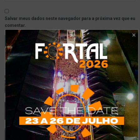
Salvar meus dados neste navegador para a próxima vez que eu
comentar.
TRENDING
COMMENTS
RECENTES
Confira a programação completa do São João de
Maracanaú 2022
19 DE JULHO DE 2022
Confira 5 restaurantes temáticos em Fortaleza
para visitar neste feriado
6 DE SETEMBRO DE 2021
Gusttavo Lima inicia venda de ingressos para
festival em navio luxuoso; saiba mais