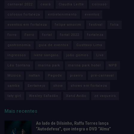
carnaval 2022
ceará
Claudia Leitte
colosso
colosso fortaleza
entretenimento
eventos
eventos em fortaleza
felipe amorim
festival
folia
forro
Forró
fortal
fortal 2022
fortaleza
gastronomia
guia de eventos
Gusttavo Lima
ingressos
ivete sangalo
joão gomes
Live
Léo Santana
marina park
marina park hotel
MPB
Música
nattan
Pagode
piseiro
pré-carnaval
samba
Sertanejo
show
shows em fortaleza
taty girl
Wesley Safadão
Xand Avião
zé vaqueiro
Mais recentes
Ao lado de Dilsinho, Raffa Torres lança
“Autodefesa”, que integra o DVD “Alma”