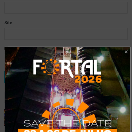
Site
Salvar meus dados neste navegador para a próxima vez que eu
comentar.
TRENDING
COMMENTS
RECENTES
Confira a programação completa do São João de
Maracanaú 2022
19 DE JULHO DE 2022