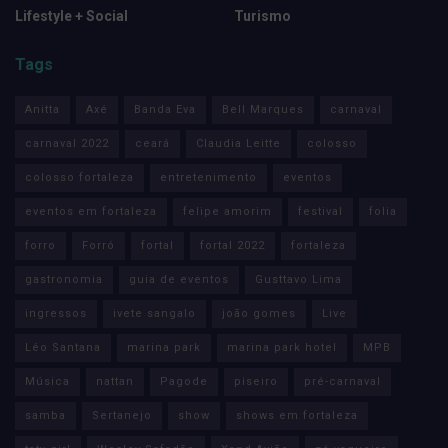
Lifestyle + Social
Turismo
Tags
Anitta
Axé
Banda Eva
Bell Marques
carnaval
carnaval 2022
ceará
Claudia Leitte
colosso
colosso fortaleza
entretenimento
eventos
eventos em fortaleza
felipe amorim
festival
folia
forro
Forró
fortal
fortal 2022
fortaleza
gastronomia
guia de eventos
Gusttavo Lima
ingressos
ivete sangalo
joão gomes
Live
Léo Santana
marina park
marina park hotel
MPB
Música
nattan
Pagode
piseiro
pré-carnaval
samba
Sertanejo
show
shows em fortaleza