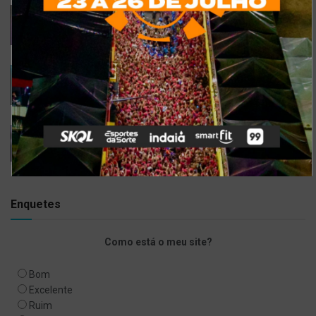
Confira 5 restaurantes temáticos em Fortaleza
para visitar neste feriado
6 DE SETEMBRO DE 2021
Gusttavo Lima inicia venda de ingressos para
festival em navio luxuoso; saiba mais
9 DE JULHO DE 2021
Bell Marques confirma live especial com
repertório do show ‘Só As Antigas’
6 DE ABRIL DE 2020
Enquetes
Como está o meu site?
Bom
Excelente
Ruim