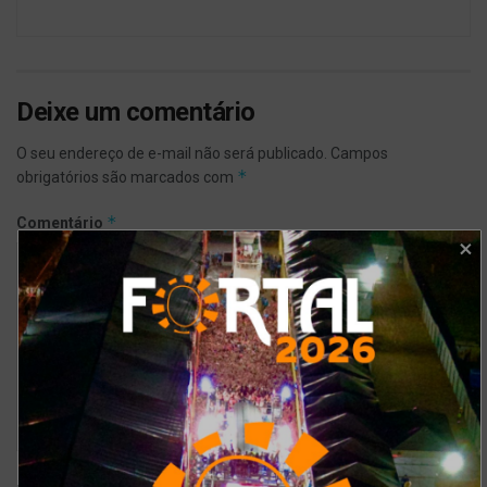
Deixe um comentário
O seu endereço de e-mail não será publicado.
Campos
*
obrigatórios são marcados com
*
Comentário