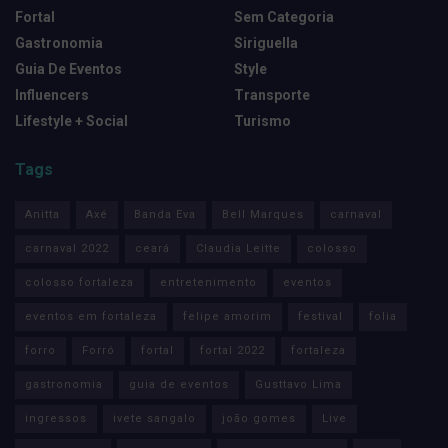
Fortal
Sem Categoria
Gastronomia
Siriguella
Guia De Eventos
Style
Influencers
Transporte
Lifestyle + Social
Turismo
Tags
Anitta
Axé
Banda Eva
Bell Marques
carnaval
carnaval 2022
ceará
Claudia Leitte
colosso
colosso fortaleza
entretenimento
eventos
eventos em fortaleza
felipe amorim
festival
folia
forro
Forró
fortal
fortal 2022
fortaleza
gastronomia
guia de eventos
Gusttavo Lima
ingressos
ivete sangalo
joão gomes
Live