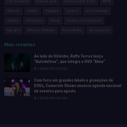
Léo Santana
marina park
marina park hotel
MPB
Música
nattan
Pagode
piseiro
pré-carnaval
samba
Sertanejo
show
shows em fortaleza
taty girl
Wesley Safadão
Xand Avião
zé vaqueiro
Mais recentes
Ao lado de Dilsinho, Raffa Torres lança
“Autodefesa”, que integra o DVD “Alma”
5 DE AGOSTO DE 2026
Com foco em grandes labels e gravações de
DVDs, Camarote Shows anuncia agenda nacional
de eventos para agosto
5 DE AGOSTO DE 2026