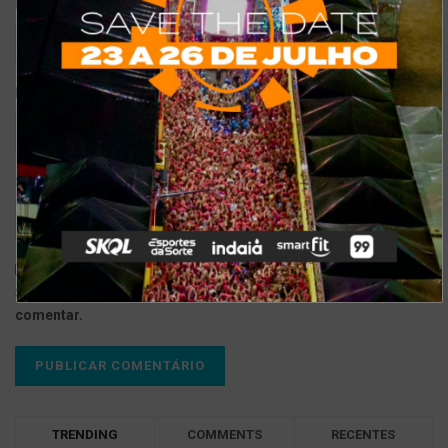
*
Nome
*
E-mail
Site
Salvar meus dados neste navegador para a próxima vez que eu
comentar.
TRENDING
COMMENTS
RECENTES