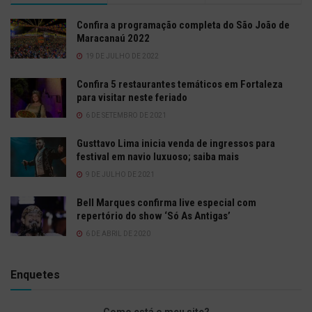
Confira a programação completa do São João de
Maracanaú 2022
19 DE JULHO DE 2022
Confira 5 restaurantes temáticos em Fortaleza
para visitar neste feriado
6 DE SETEMBRO DE 2021
Gusttavo Lima inicia venda de ingressos para
festival em navio luxuoso; saiba mais
9 DE JULHO DE 2021
Bell Marques confirma live especial com
repertório do show ‘Só As Antigas’
6 DE ABRIL DE 2020
Enquetes
Como está o meu site?