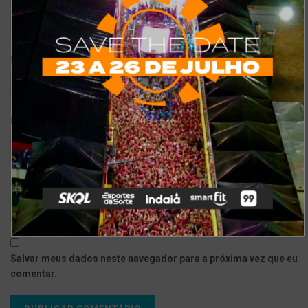
*
Nome
*
E-mail
Site
Salvar meus dados neste navegador para a próxima vez que eu
comentar.