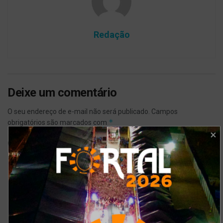
Redação
Deixe um comentário
O seu endereço de e-mail não será publicado.
Campos
*
obrigatórios são marcados com
*
Comentário