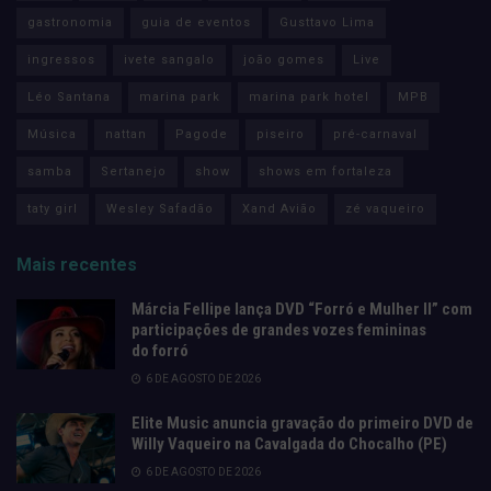
gastronomia
guia de eventos
Gusttavo Lima
ingressos
ivete sangalo
joão gomes
Live
Léo Santana
marina park
marina park hotel
MPB
Música
nattan
Pagode
piseiro
pré-carnaval
samba
Sertanejo
show
shows em fortaleza
taty girl
Wesley Safadão
Xand Avião
zé vaqueiro
Mais recentes
Márcia Fellipe lança DVD “Forró e Mulher II” com
participações de grandes vozes femininas
do forró
6 DE AGOSTO DE 2026
Elite Music anuncia gravação do primeiro DVD de
Willy Vaqueiro na Cavalgada do Chocalho (PE)
6 DE AGOSTO DE 2026