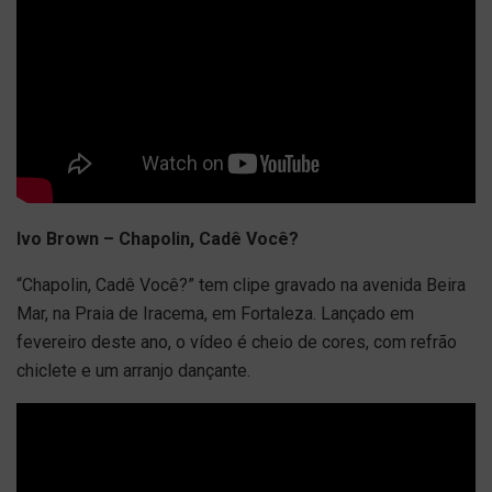
Ivo Brown – Chapolin, Cadê Você?
“Chapolin, Cadê Você?” tem clipe gravado na avenida Beira
Mar, na Praia de Iracema, em Fortaleza. Lançado em
fevereiro deste ano, o vídeo é cheio de cores, com refrão
chiclete e um arranjo dançante.