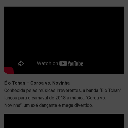
É o Tchan – Coroa vs. Novinha
Conhecida pelas músicas irreverentes, a banda “É o Tchan”
lançou para o carnaval de 2018 a música “Coroa vs.
Novinha”, um axé dançante e mega divertido.