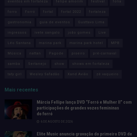
eventos em fortaleza
felipe amorim
festival
folia
forro
Forró
fortal
fortal 2022
fortaleza
gastronomia
guia de eventos
Gusttavo Lima
ingressos
ivete sangalo
joão gomes
Live
Léo Santana
marina park
marina park hotel
MPB
Música
nattan
Pagode
piseiro
pré-carnaval
samba
Sertanejo
show
shows em fortaleza
taty girl
Wesley Safadão
Xand Avião
zé vaqueiro
Mais recentes
Márcia Fellipe lança DVD “Forró e Mulher II” com
participações de grandes vozes femininas
do forró
6 DE AGOSTO DE 2026
Elite Music anuncia gravação do primeiro DVD de