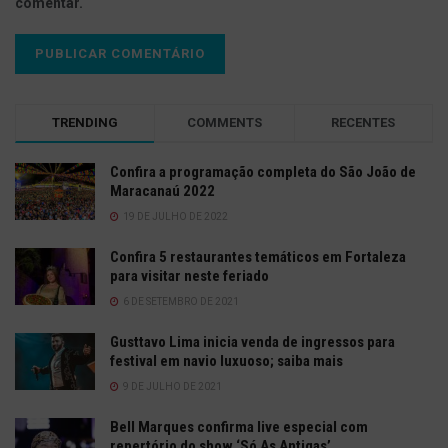
comentar.
TRENDING
COMMENTS
RECENTES
Confira a programação completa do São João de
Maracanaú 2022
19 DE JULHO DE 2022
Confira 5 restaurantes temáticos em Fortaleza
para visitar neste feriado
6 DE SETEMBRO DE 2021
Gusttavo Lima inicia venda de ingressos para
festival em navio luxuoso; saiba mais
9 DE JULHO DE 2021
Bell Marques confirma live especial com
repertório do show ‘Só As Antigas’