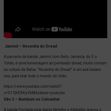
Jammil – Resenha do Dread
A parceria da banda Jammil com Beto Jamaica, do É o
Tchan, é uma homenagem ao penteado dread, muito comum
na cultura da Bahia. “Resenha do Dread” é um axé baiano
raiz, para tirar todo o mundo do chão.
https://www.youtube.com/watch?
v=017jKERKzVM&feature=youtu.be
São 2 – Bumbum no Calcanhar
A banda formada pela dupla Netinho e Klebinho gravou o