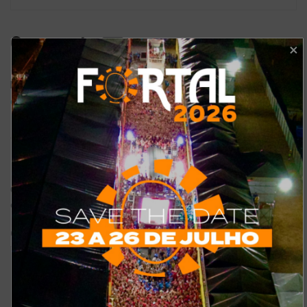
Comments
1
Pingback:
Para se atualizar: os mais recentes hits das atrações
do Camarote Mucuripe – Fortal
Deixe um comentário
O seu endereço de e-mail não será publicado.
Campos
*
obrigatórios são marcados com
*
Comentário