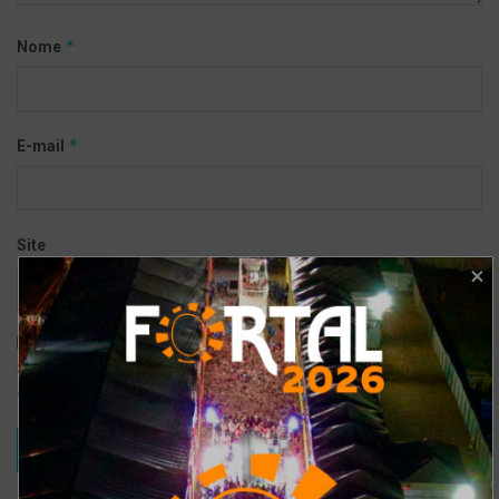
*
Nome
*
E-mail
Site
Salvar meus dados neste navegador para a próxima vez que eu
comentar.