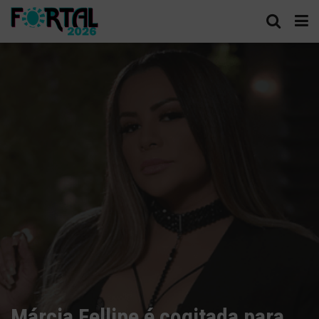
Márcia Fellipe é cogitada para