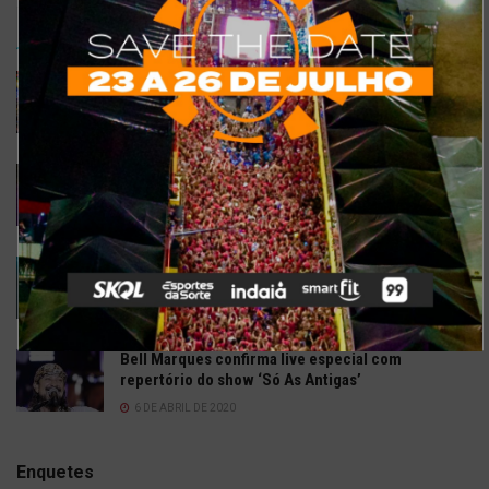
TRENDING
COMMENTS
RECENTES
Confira a programação completa do São João de
Maracanaú 2022
19 DE JULHO DE 2022
Confira 5 restaurantes temáticos em Fortaleza
para visitar neste feriado
6 DE SETEMBRO DE 2021
Gusttavo Lima inicia venda de ingressos para
festival em navio luxuoso; saiba mais
9 DE JULHO DE 2021
Bell Marques confirma live especial com
repertório do show ‘Só As Antigas’
6 DE ABRIL DE 2020
Enquetes