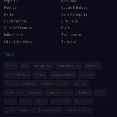
Esporte
São João
Festival
Saúde E Beleza
Fortal
Sem Categoria
Gastronomia
Siriguella
Guia De Eventos
Style
Influencers
Transporte
Lifestyle + Social
Turismo
Tags
Anitta
Axé
Banda Eva
Bell Marques
carnaval
carnaval 2022
ceará
Claudia Leitte
colosso
colosso fortaleza
entretenimento
eventos
eventos em fortaleza
felipe amorim
festival
folia
forro
Forró
fortal
fortal 2022
fortaleza
gastronomia
guia de eventos
Gusttavo Lima