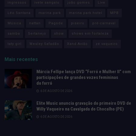
ingressos
ivete sangalo
joão gomes
Live
Léo Santana
marina park
marina park hotel
MPB
Música
nattan
Pagode
piseiro
pré-carnaval
samba
Sertanejo
show
shows em fortaleza
taty girl
Wesley Safadão
Xand Avião
zé vaqueiro
Mais recentes
Márcia Fellipe lança DVD “Forró e Mulher II” com
participações de grandes vozes femininas
do forró
6 DE AGOSTO DE 2026
Elite Music anuncia gravação do primeiro DVD de
Willy Vaqueiro na Cavalgada do Chocalho (PE)
6 DE AGOSTO DE 2026