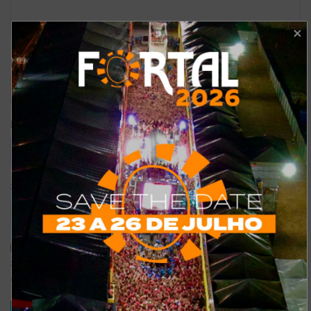
*
Nome
*
E-mail
Site
Salvar meus dados neste navegador para a próxima vez que eu
comentar.