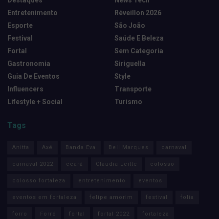
Destaques
News Tech
Entretenimento
Réveillon 2026
Esporte
São João
Festival
Saúde E Beleza
Fortal
Sem Categoria
Gastronomia
Siriguella
Guia De Eventos
Style
Influencers
Transporte
Lifestyle + Social
Turismo
Tags
Anitta
Axé
Banda Eva
Bell Marques
carnaval
carnaval 2022
ceará
Claudia Leitte
colosso
colosso fortaleza
entretenimento
eventos
eventos em fortaleza
felipe amorim
festival
folia
forro
Forró
fortal
fortal 2022
fortaleza