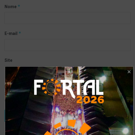
*
Nome
*
E-mail
Site
Salvar meus dados neste navegador para a próxima vez que eu
comentar.