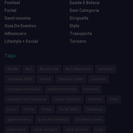
Festival
Saúde E Beleza
Fortal
Sem Categoria
Gastronomia
Siriguella
Guia De Eventos
Style
Influencers
Transporte
Lifestyle + Social
Turismo
Tags
Anitta
Axé
Banda Eva
Bell Marques
carnaval
carnaval 2022
ceará
Claudia Leitte
colosso
colosso fortaleza
entretenimento
eventos
eventos em fortaleza
felipe amorim
festival
folia
forro
Forró
fortal
fortal 2022
fortaleza
gastronomia
guia de eventos
Gusttavo Lima
ingressos
ivete sangalo
joão gomes
Live