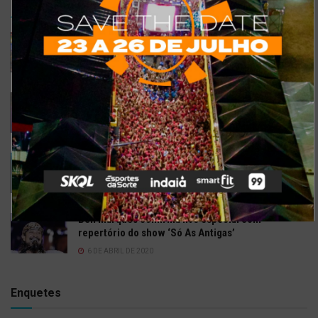
TRENDING
COMMENTS
RECENTES
Confira a programação completa do São João de
Maracanaú 2022
19 DE JULHO DE 2022
Confira 5 restaurantes temáticos em Fortaleza
para visitar neste feriado
6 DE SETEMBRO DE 2021
Gusttavo Lima inicia venda de ingressos para
festival em navio luxuoso; saiba mais
9 DE JULHO DE 2021
Bell Marques confirma live especial com
repertório do show ‘Só As Antigas’
6 DE ABRIL DE 2020
Enquetes