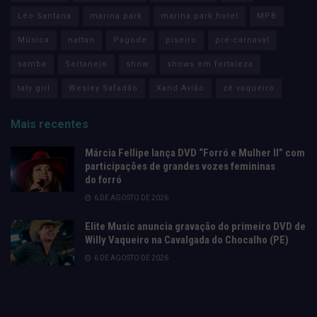
Léo Santana
marina park
marina park hotel
MPB
Música
nattan
Pagode
piseiro
pré-carnaval
samba
Sertanejo
show
shows em fortaleza
taty girl
Wesley Safadão
Xand Avião
zé vaqueiro
Mais recentes
Márcia Fellipe lança DVD “Forró e Mulher II” com
participações de grandes vozes femininas
do forró
6 DE AGOSTO DE 2026
Elite Music anuncia gravação do primeiro DVD de
Willy Vaqueiro na Cavalgada do Chocalho (PE)
6 DE AGOSTO DE 2026