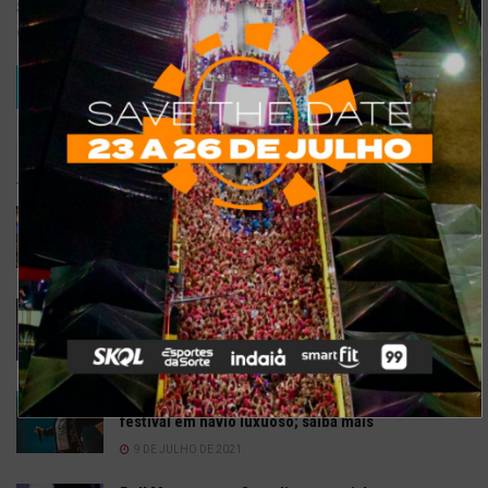
Salvar meus dados neste navegador para a próxima vez que eu
comentar.
TRENDING
COMMENTS
RECENTES
Confira a programação completa do São João de
Maracanaú 2022
19 DE JULHO DE 2022
Confira 5 restaurantes temáticos em Fortaleza
para visitar neste feriado
6 DE SETEMBRO DE 2021
Gusttavo Lima inicia venda de ingressos para
festival em navio luxuoso; saiba mais
9 DE JULHO DE 2021