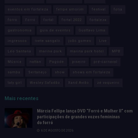
eventos em fortaleza
felipe amorim
festival
folia
forro
Forró
fortal
fortal 2022
fortaleza
gastronomia
guia de eventos
Gusttavo Lima
ingressos
ivete sangalo
joão gomes
Live
Léo Santana
marina park
marina park hotel
MPB
Música
nattan
Pagode
piseiro
pré-carnaval
samba
Sertanejo
show
shows em fortaleza
taty girl
Wesley Safadão
Xand Avião
zé vaqueiro
Mais recentes
Márcia Fellipe lança DVD “Forró e Mulher II” com
participações de grandes vozes femininas
do forró
6 DE AGOSTO DE 2026