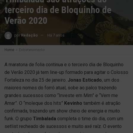
terceiro dia de Bloquinho de
Verão 2020
por
Redação
Há 7 anos
Home
Entretenimento
A maratona de folia continua e o terceiro dia de Bloquinho
de Verão 2020 já tem line-up formado para agitar o Colosso
Fortaleza no dia 25 de janeiro.
Jonas Esticado
, um dos
maiores nomes do forró atual, sobe ao palco trazendo
grandes sucessos como “Investe em Mim” e “Vem me
Amar”. O “moleque dos hits”
Kevinho
também é atração
confirmada, trazendo um show cheio de energia e muito
funk. O grupo
Timbalada
completa o time do dia, com um
setlist recheado de sucessos e muito axé raíz. O evento