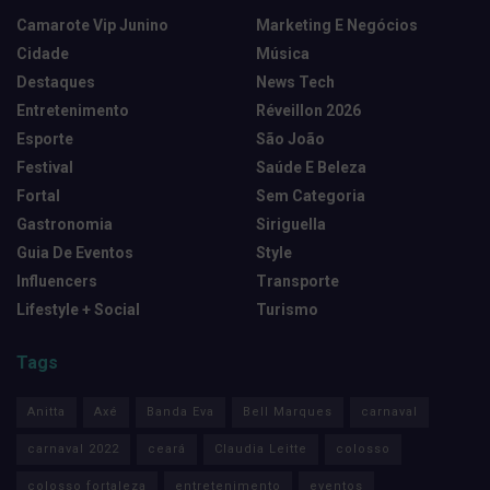
Camarote Vip Junino
Marketing E Negócios
Cidade
Música
Destaques
News Tech
Entretenimento
Réveillon 2026
Esporte
São João
Festival
Saúde E Beleza
Fortal
Sem Categoria
Gastronomia
Siriguella
Guia De Eventos
Style
Influencers
Transporte
Lifestyle + Social
Turismo
Tags
Anitta
Axé
Banda Eva
Bell Marques
carnaval
carnaval 2022
ceará
Claudia Leitte
colosso
colosso fortaleza
entretenimento
eventos