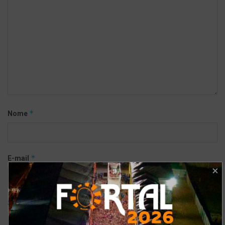
*
Nome
*
E-mail
Site