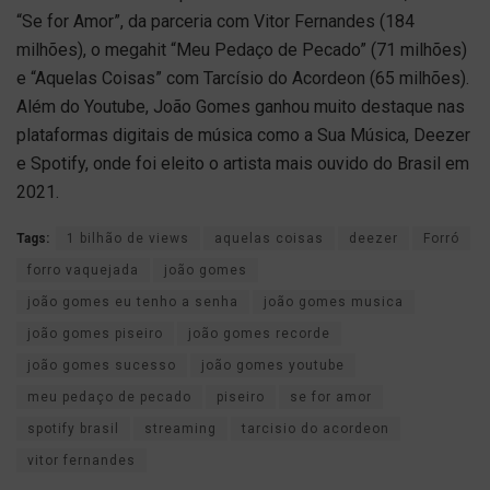
“Se for Amor”, da parceria com Vitor Fernandes (184
milhões), o megahit “Meu Pedaço de Pecado” (71 milhões)
e “Aquelas Coisas” com Tarcísio do Acordeon (65 milhões).
Além do Youtube, João Gomes ganhou muito destaque nas
plataformas digitais de música como a Sua Música, Deezer
e Spotify, onde foi eleito o artista mais ouvido do Brasil em
2021.
Tags:
1 bilhão de views
aquelas coisas
deezer
Forró
forro vaquejada
joão gomes
joão gomes eu tenho a senha
joão gomes musica
joão gomes piseiro
joão gomes recorde
joão gomes sucesso
joão gomes youtube
meu pedaço de pecado
piseiro
se for amor
spotify brasil
streaming
tarcisio do acordeon
vitor fernandes