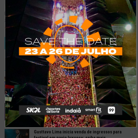
Salvar meus dados neste navegador para a próxima vez que eu
comentar.
TRENDING
COMMENTS
RECENTES
Confira a programação completa do São João de
Maracanaú 2022
19 DE JULHO DE 2022
Confira 5 restaurantes temáticos em Fortaleza
para visitar neste feriado
6 DE SETEMBRO DE 2021
Gusttavo Lima inicia venda de ingressos para
festival em navio luxuoso; saiba mais