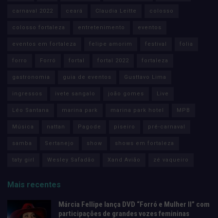
carnaval 2022
ceará
Claudia Leitte
colosso
colosso fortaleza
entretenimento
eventos
eventos em fortaleza
felipe amorim
festival
folia
forro
Forró
fortal
fortal 2022
fortaleza
gastronomia
guia de eventos
Gusttavo Lima
ingressos
ivete sangalo
joão gomes
Live
Léo Santana
marina park
marina park hotel
MPB
Música
nattan
Pagode
piseiro
pré-carnaval
samba
Sertanejo
show
shows em fortaleza
taty girl
Wesley Safadão
Xand Avião
zé vaqueiro
Mais recentes
Márcia Fellipe lança DVD “Forró e Mulher II” com
participações de grandes vozes femininas