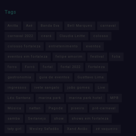
Tags
Anitta
Axé
Banda Eva
Bell Marques
carnaval
carnaval 2022
ceará
Claudia Leitte
colosso
colosso fortaleza
entretenimento
eventos
eventos em fortaleza
felipe amorim
festival
folia
forro
Forró
fortal
fortal 2022
fortaleza
gastronomia
guia de eventos
Gusttavo Lima
ingressos
ivete sangalo
joão gomes
Live
Léo Santana
marina park
marina park hotel
MPB
Música
nattan
Pagode
piseiro
pré-carnaval
samba
Sertanejo
show
shows em fortaleza
taty girl
Wesley Safadão
Xand Avião
zé vaqueiro