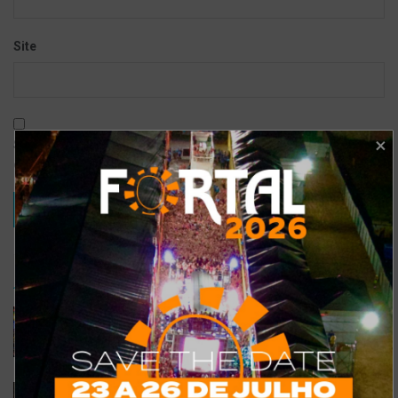
Site
Salvar meus dados neste navegador para a próxima vez que eu
comentar.
TRENDING
COMMENTS
RECENTES
Confira a programação completa do São João de
Maracanaú 2022
19 DE JULHO DE 2022
Confira 5 restaurantes temáticos em Fortaleza