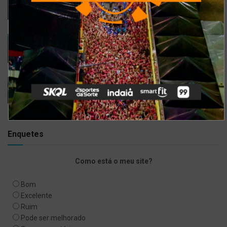
para visitar neste feriado
6 DE SETEMBRO DE 2021
Gusttavo Lima inicia venda de ingressos para
festival em navio luxuoso; saiba mais
9 DE JULHO DE 2021
Bell Marques confirma live especial com
repertório do show ‘Só As Antigas’
6 DE ABRIL DE 2020
Enquetes
Como está o meu site?
Bom
Excelente
Ruim
Pode ser melhorado