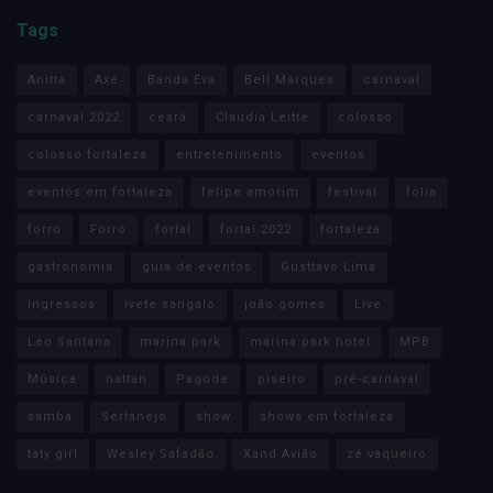
Tags
Anitta
Axé
Banda Eva
Bell Marques
carnaval
carnaval 2022
ceará
Claudia Leitte
colosso
colosso fortaleza
entretenimento
eventos
eventos em fortaleza
felipe amorim
festival
folia
forro
Forró
fortal
fortal 2022
fortaleza
gastronomia
guia de eventos
Gusttavo Lima
ingressos
ivete sangalo
joão gomes
Live
Léo Santana
marina park
marina park hotel
MPB
Música
nattan
Pagode
piseiro
pré-carnaval
samba
Sertanejo
show
shows em fortaleza
taty girl
Wesley Safadão
Xand Avião
zé vaqueiro