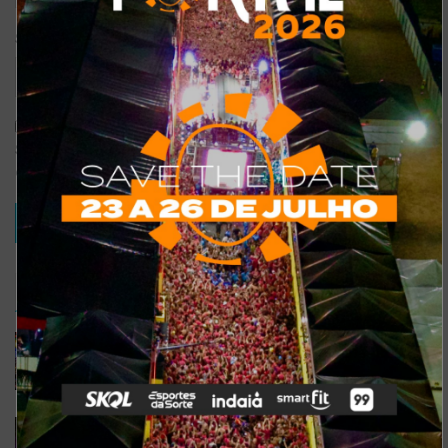
Site
Salvar meus dados neste navegador para a próxima vez que eu
comentar.
TRENDING
COMMENTS
RECENTES
Confira a programação completa do São João de
Maracanaú 2022
19 DE JULHO DE 2022
Confira 5 restaurantes temáticos em Fortaleza
para visitar neste feriado