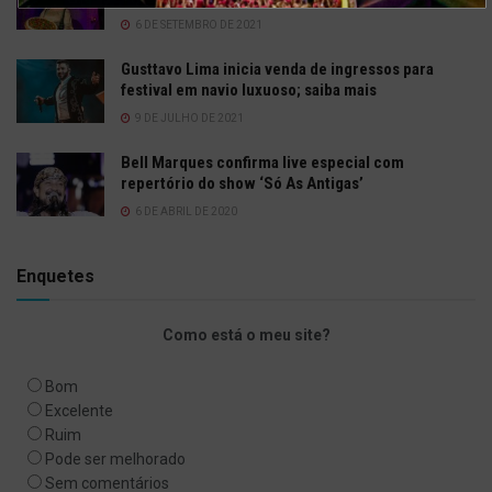
6 DE SETEMBRO DE 2021
Gusttavo Lima inicia venda de ingressos para
festival em navio luxuoso; saiba mais
9 DE JULHO DE 2021
Bell Marques confirma live especial com
repertório do show ‘Só As Antigas’
6 DE ABRIL DE 2020
Enquetes
Como está o meu site?
Bom
Excelente
Ruim
Pode ser melhorado
Sem comentários