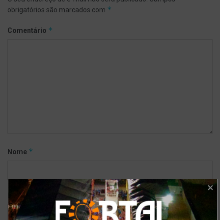
*
obrigatórios são marcados com
*
Comentário
*
Nome
*
E-mail