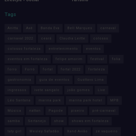
Tags
Anitta
Axé
Banda Eva
Bell Marques
carnaval
carnaval 2022
ceará
Claudia Leitte
colosso
colosso fortaleza
entretenimento
eventos
eventos em fortaleza
felipe amorim
festival
folia
forro
Forró
fortal
fortal 2022
fortaleza
gastronomia
guia de eventos
Gusttavo Lima
ingressos
ivete sangalo
joão gomes
Live
Léo Santana
marina park
marina park hotel
MPB
Música
nattan
Pagode
piseiro
pré-carnaval
samba
Sertanejo
show
shows em fortaleza
taty girl
Wesley Safadão
Xand Avião
zé vaqueiro