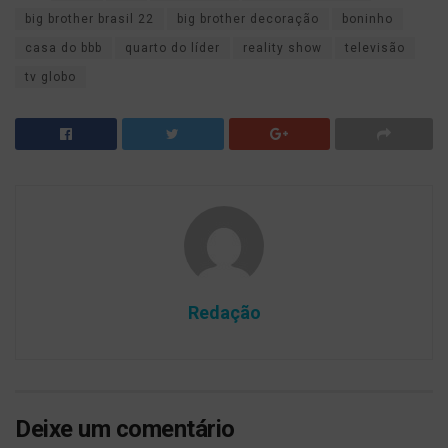
big brother brasil 22
big brother decoração
boninho
casa do bbb
quarto do líder
reality show
televisão
tv globo
Redação
Deixe um comentário