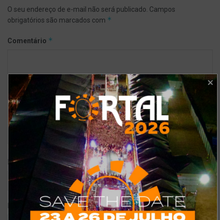
O seu endereço de e-mail não será publicado.
Campos
*
obrigatórios são marcados com
*
Comentário
*
Nome
*
E-mail