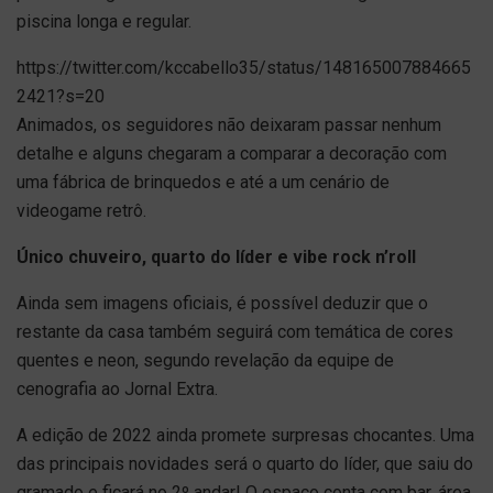
piscina longa e regular.
https://twitter.com/kccabello35/status/148165007884665
2421?s=20
Animados, os seguidores não deixaram passar nenhum
detalhe e alguns chegaram a comparar a decoração com
uma fábrica de brinquedos e até a um cenário de
videogame retrô.
Único chuveiro, quarto do líder e vibe rock n’roll
Ainda sem imagens oficiais, é possível deduzir que o
restante da casa também seguirá com temática de cores
quentes e neon, segundo revelação da equipe de
cenografia ao Jornal Extra.
A edição de 2022 ainda promete surpresas chocantes. Uma
das principais novidades será o quarto do líder, que saiu do
gramado e ficará no 2º andar! O espaço conta com bar, área