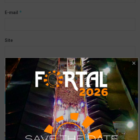
*
E-mail
Site
Salvar meus dados neste navegador para a próxima vez que eu
comentar.
TRENDING
COMMENTS
RECENTES
Confira a programação completa do São João de