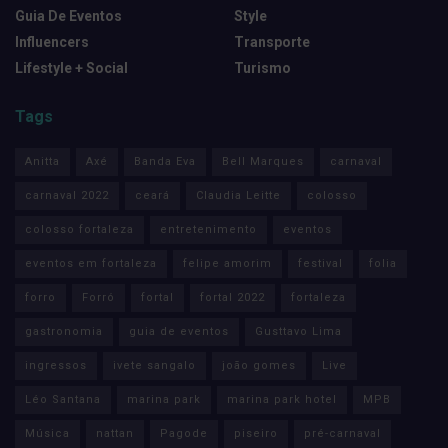
Guia De Eventos
Style
Influencers
Transporte
Lifestyle + Social
Turismo
Tags
Anitta
Axé
Banda Eva
Bell Marques
carnaval
carnaval 2022
ceará
Claudia Leitte
colosso
colosso fortaleza
entretenimento
eventos
eventos em fortaleza
felipe amorim
festival
folia
forro
Forró
fortal
fortal 2022
fortaleza
gastronomia
guia de eventos
Gusttavo Lima
ingressos
ivete sangalo
joão gomes
Live
Léo Santana
marina park
marina park hotel
MPB
Música
nattan
Pagode
piseiro
pré-carnaval