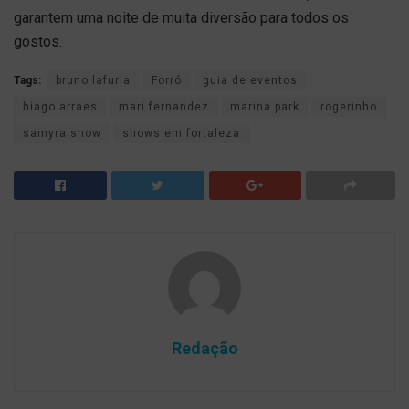
garantem uma noite de muita diversão para todos os
gostos.
Tags:
bruno lafuria
Forró
guia de eventos
hiago arraes
mari fernandez
marina park
rogerinho
samyra show
shows em fortaleza
Redação