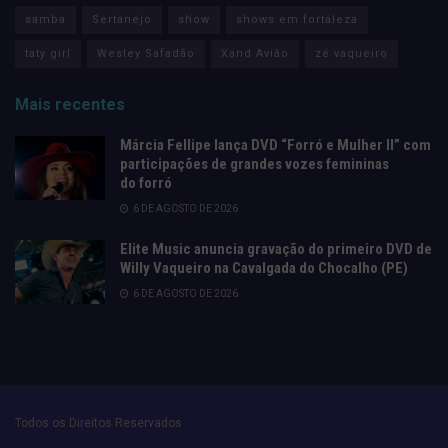
samba
Sertanejo
show
shows em fortaleza
taty girl
Wesley Safadão
Xand Avião
zé vaqueiro
Mais recentes
Márcia Fellipe lança DVD “Forró e Mulher II” com
participações de grandes vozes femininas
do forró
6 DE AGOSTO DE 2026
Elite Music anuncia gravação do primeiro DVD de
Willy Vaqueiro na Cavalgada do Chocalho (PE)
6 DE AGOSTO DE 2026
Todos os Direitos Reservados