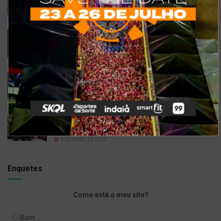
Maracanaú 2022
19 DE JULHO DE 2022
Confira 5 restaurantes temáticos em Fortaleza
para visitar neste feriado
6 DE SETEMBRO DE 2021
Gusttavo Lima inicia venda de ingressos para
festival em navio luxuoso; saiba mais
9 DE JULHO DE 2021
Bell Marques confirma live especial com
repertório do show ‘Só As Antigas’
6 DE ABRIL DE 2020
Enquetes
Como está o meu site?
Bom