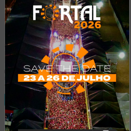
*
E-mail
Site
Salvar meus dados neste navegador para a próxima vez que eu
comentar.
TRENDING
COMMENTS
RECENTES