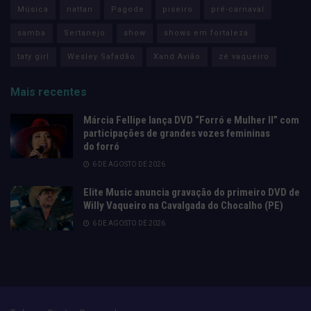
Música
nattan
Pagode
piseiro
pré-carnaval
samba
Sertanejo
show
shows em fortaleza
taty girl
Wesley Safadão
Xand Avião
zé vaqueiro
Mais recentes
Márcia Fellipe lança DVD “Forró e Mulher II” com
participações de grandes vozes femininas
do forró
6 DE AGOSTO DE 2026
Elite Music anuncia gravação do primeiro DVD de
Willy Vaqueiro na Cavalgada do Chocalho (PE)
6 DE AGOSTO DE 2026