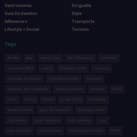
Gastronomia
Siriguella
Guia De Eventos
Style
Influencers
Transporte
Lifestyle + Social
Turismo
Tags
Anitta
Axé
Banda Eva
Bell Marques
carnaval
carnaval 2022
ceará
Claudia Leitte
colosso
colosso fortaleza
entretenimento
eventos
eventos em fortaleza
felipe amorim
festival
folia
forro
Forró
fortal
fortal 2022
fortaleza
gastronomia
guia de eventos
Gusttavo Lima
ingressos
ivete sangalo
joão gomes
Live
Léo Santana
marina park
marina park hotel
MPB