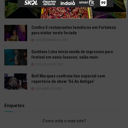
Confira a programação completa do São João de
Maracanaú 2022
19 DE JULHO DE 2022
Confira 5 restaurantes temáticos em Fortaleza
para visitar neste feriado
6 DE SETEMBRO DE 2021
Gusttavo Lima inicia venda de ingressos para
festival em navio luxuoso; saiba mais
9 DE JULHO DE 2021
Bell Marques confirma live especial com
repertório do show ‘Só As Antigas’
6 DE ABRIL DE 2020
Enquetes
Como está o meu site?