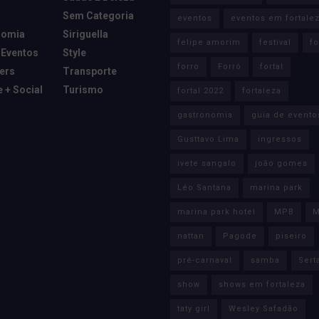
Sem Categoria
eventos
eventos em fortale
nomia
Siriguella
felipe amorim
festival
fo
 Eventos
Style
forro
Forró
fortal
cers
Transporte
e + Social
Turismo
fortal 2022
fortaleza
gastronomia
guia de evento
Gusttavo Lima
ingressos
ivete sangalo
joão gomes
Léo Santana
marina park
marina park hotel
MPB
M
nattan
Pagode
piseiro
pré-carnaval
samba
Sert
show
shows em fortaleza
taty girl
Wesley Safadão