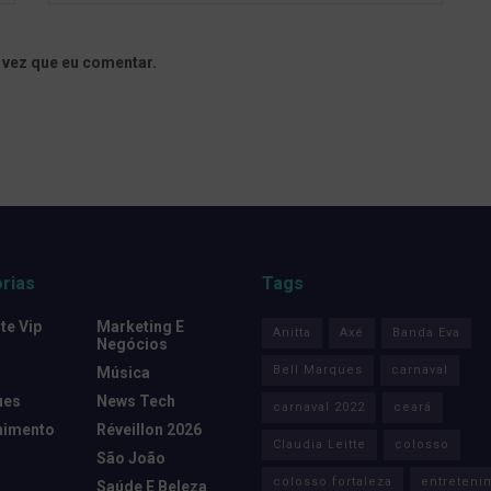
 vez que eu comentar.
rias
Tags
e Vip
Marketing E
Anitta
Axé
Banda Eva
Negócios
Bell Marques
carnaval
Música
ues
News Tech
carnaval 2022
ceará
nimento
Réveillon 2026
Claudia Leitte
colosso
São João
colosso fortaleza
entreteni
Saúde E Beleza