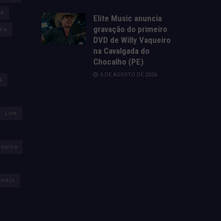
za
Elite Music anuncia
gravação do primeiro
lia
DVD de Willy Vaqueiro
na Cavalgada do
Chocalho (PE)
6 DE AGOSTO DE 2026
s
Live
úsica
anejo