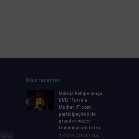
Mais recentes
Márcia Fellipe lança
DVD “Forró e
Mulher II” com
participações de
grandes vozes
femininas do forró
6 DE AGOSTO DE 2026
mento