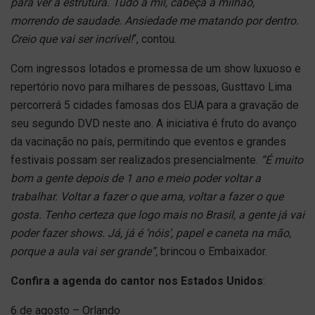
para ver a estrutura. Tudo a mil, cabeça a milhão,
morrendo de saudade. Ansiedade me matando por dentro.
Creio que vai ser incrível!
“, contou.
Com ingressos lotados e promessa de um show luxuoso e
repertório novo para milhares de pessoas, Gusttavo Lima
percorrerá 5 cidades famosas dos EUA para a gravação de
seu segundo DVD neste ano. A iniciativa é fruto do avanço
da vacinação no país, permitindo que eventos e grandes
festivais possam ser realizados presencialmente.
“É muito
bom a gente depois de 1 ano e meio poder voltar a
trabalhar. Voltar a fazer o que ama, voltar a fazer o que
gosta. Tenho certeza que logo mais no Brasil, a gente já vai
poder fazer shows. Já, já é ‘nóis’, papel e caneta na mão,
porque a aula vai ser grande”,
brincou o Embaixador.
Confira a agenda do cantor nos Estados Unidos
:
6 de agosto – Orlando