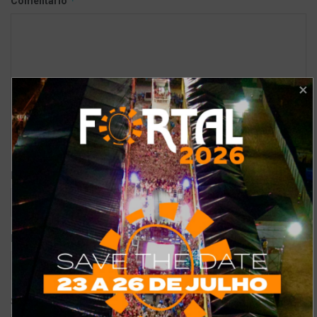
*
Comentário
*
Nome
*
E-mail
Site