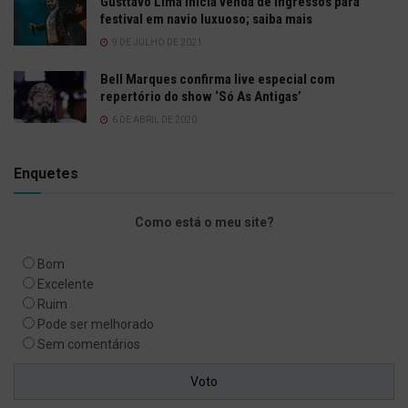
Gusttavo Lima inicia venda de ingressos para
festival em navio luxuoso; saiba mais
9 DE JULHO DE 2021
Bell Marques confirma live especial com
repertório do show ‘Só As Antigas’
6 DE ABRIL DE 2020
Enquetes
Como está o meu site?
Bom
Excelente
Ruim
Pode ser melhorado
Sem comentários