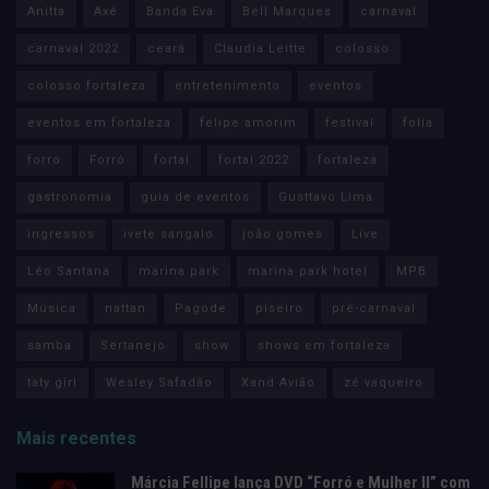
Anitta
Axé
Banda Eva
Bell Marques
carnaval
carnaval 2022
ceará
Claudia Leitte
colosso
colosso fortaleza
entretenimento
eventos
eventos em fortaleza
felipe amorim
festival
folia
forro
Forró
fortal
fortal 2022
fortaleza
gastronomia
guia de eventos
Gusttavo Lima
ingressos
ivete sangalo
joão gomes
Live
Léo Santana
marina park
marina park hotel
MPB
Música
nattan
Pagode
piseiro
pré-carnaval
samba
Sertanejo
show
shows em fortaleza
taty girl
Wesley Safadão
Xand Avião
zé vaqueiro
Mais recentes
Márcia Fellipe lança DVD “Forró e Mulher II” com