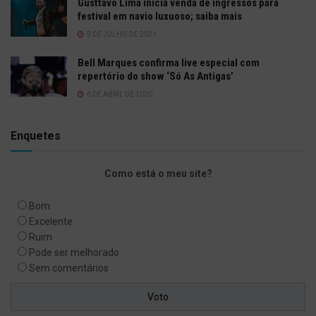
Gusttavo Lima inicia venda de ingressos para
festival em navio luxuoso; saiba mais
9 DE JULHO DE 2021
Bell Marques confirma live especial com
repertório do show ‘Só As Antigas’
6 DE ABRIL DE 2020
Enquetes
Como está o meu site?
Bom
Excelente
Ruim
Pode ser melhorado
Sem comentários