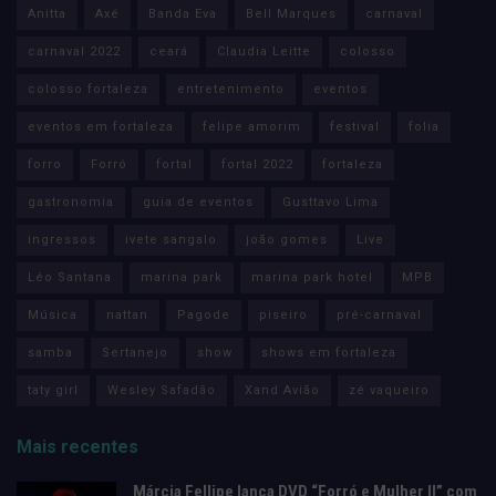
Anitta
Axé
Banda Eva
Bell Marques
carnaval
carnaval 2022
ceará
Claudia Leitte
colosso
colosso fortaleza
entretenimento
eventos
eventos em fortaleza
felipe amorim
festival
folia
forro
Forró
fortal
fortal 2022
fortaleza
gastronomia
guia de eventos
Gusttavo Lima
ingressos
ivete sangalo
joão gomes
Live
Léo Santana
marina park
marina park hotel
MPB
Música
nattan
Pagode
piseiro
pré-carnaval
samba
Sertanejo
show
shows em fortaleza
taty girl
Wesley Safadão
Xand Avião
zé vaqueiro
Mais recentes
Márcia Fellipe lança DVD “Forró e Mulher II” com