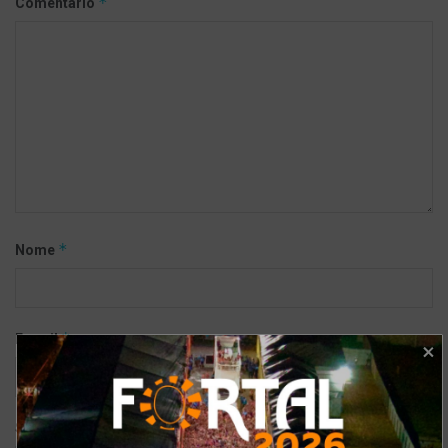
*
Comentário
*
Nome
*
E-mail
Site