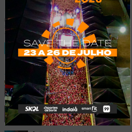
Salvar meus dados neste navegador para a próxima vez que eu
comentar.
TRENDING
COMMENTS
RECENTES
Confira a programação completa do São João de
Maracanaú 2022
19 DE JULHO DE 2022
Confira 5 restaurantes temáticos em Fortaleza
para visitar neste feriado
6 DE SETEMBRO DE 2021