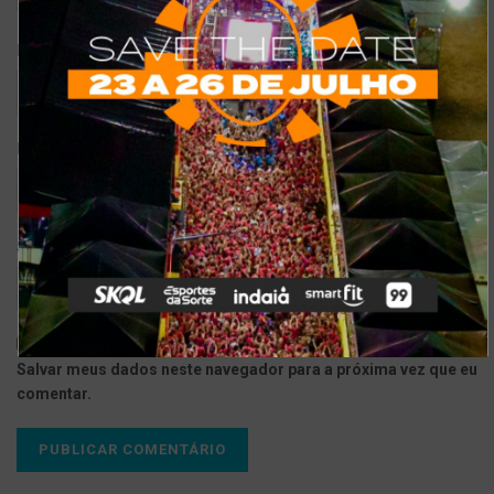
*
Nome
*
E-mail
Site
Salvar meus dados neste navegador para a próxima vez que eu
comentar.