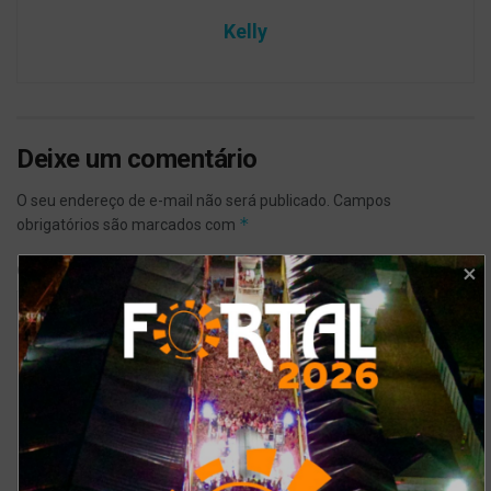
Kelly
Deixe um comentário
O seu endereço de e-mail não será publicado.
Campos
*
obrigatórios são marcados com
*
Comentário