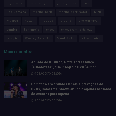
ingressos
ivete sangalo
joão gomes
Live
Léo Santana
marina park
marina park hotel
MPB
Música
nattan
Pagode
piseiro
pré-carnaval
samba
Sertanejo
show
shows em fortaleza
taty girl
Wesley Safadão
Xand Avião
zé vaqueiro
Mais recentes
Ao lado de Dilsinho, Raffa Torres lança
“Autodefesa”, que integra o DVD “Alma”
5 DE AGOSTO DE 2026
Com foco em grandes labels e gravações de
DVDs, Camarote Shows anuncia agenda nacional
de eventos para agosto
5 DE AGOSTO DE 2026