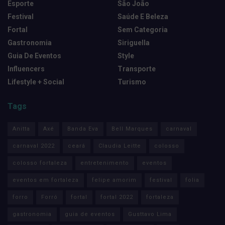
Esporte
São João
Festival
Saúde E Beleza
Fortal
Sem Categoria
Gastronomia
Siriguella
Guia De Eventos
Style
Influencers
Transporte
Lifestyle + Social
Turismo
Tags
Anitta
Axé
Banda Eva
Bell Marques
carnaval
carnaval 2022
ceará
Claudia Leitte
colosso
colosso fortaleza
entretenimento
eventos
eventos em fortaleza
felipe amorim
festival
folia
forro
Forró
fortal
fortal 2022
fortaleza
gastronomia
guia de eventos
Gusttavo Lima