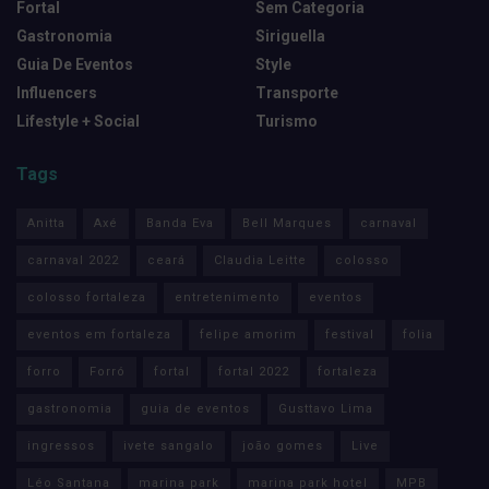
Fortal
Sem Categoria
Gastronomia
Siriguella
Guia De Eventos
Style
Influencers
Transporte
Lifestyle + Social
Turismo
Tags
Anitta
Axé
Banda Eva
Bell Marques
carnaval
carnaval 2022
ceará
Claudia Leitte
colosso
colosso fortaleza
entretenimento
eventos
eventos em fortaleza
felipe amorim
festival
folia
forro
Forró
fortal
fortal 2022
fortaleza
gastronomia
guia de eventos
Gusttavo Lima
ingressos
ivete sangalo
joão gomes
Live
Léo Santana
marina park
marina park hotel
MPB