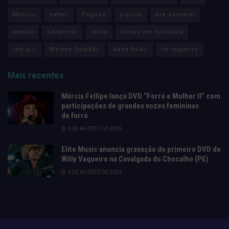
Música
nattan
Pagode
piseiro
pré-carnaval
samba
Sertanejo
show
shows em fortaleza
taty girl
Wesley Safadão
Xand Avião
zé vaqueiro
Mais recentes
Márcia Fellipe lança DVD “Forró e Mulher II” com
participações de grandes vozes femininas
do forró
6 DE AGOSTO DE 2026
Elite Music anuncia gravação do primeiro DVD de
Willy Vaqueiro na Cavalgada do Chocalho (PE)
6 DE AGOSTO DE 2026