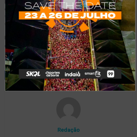
primeiro ônibus sai às 14h da quinta-feira (25) e o último no
domingo (28) de manhã;
* Posto para fazer boletins de ocorrência;
* 4 ambulatórios com UTI móveis
https://fortal.com.br/2019/07/24/99-pop-da-desconto-em-
corridas-e-realiza-acoes-no-fortal-2019/
Redação