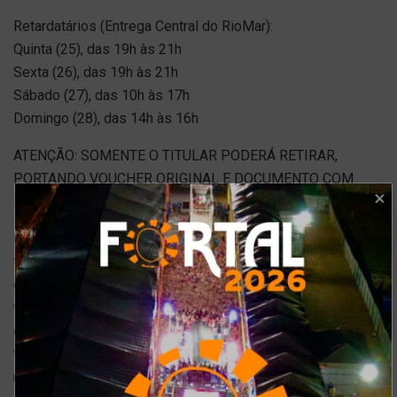
Retardatários (Entrega Central do RioMar):
Quinta (25), das 19h às 21h
Sexta (26), das 19h às 21h
Sábado (27), das 10h às 17h
Domingo (28), das 14h às 16h
ATENÇÃO: SOMENTE O TITULAR PODERÁ RETIRAR,
PORTANDO VOUCHER ORIGINAL E DOCUMENTO COM
FOTO
Estrutura da Cidade Fortal
* Área de estacionamento para 10 mil veículos (6 mil para o
grande público e 4 mil para o setor de camarote);
* Área demarcada para transporte de aplicativos, para táxis
credenciados e vans alternativas;
*Linha de ônibus “Cidade Fortal” que sai a cada cinco
minutos do Terminal do Papicu para a Cidade Fortal; O