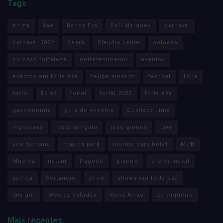
Tags
Anitta
Axé
Banda Eva
Bell Marques
carnaval
carnaval 2022
ceará
Claudia Leitte
colosso
colosso fortaleza
entretenimento
eventos
eventos em fortaleza
felipe amorim
festival
folia
forro
Forró
fortal
fortal 2022
fortaleza
gastronomia
guia de eventos
Gusttavo Lima
ingressos
ivete sangalo
joão gomes
Live
Léo Santana
marina park
marina park hotel
MPB
Música
nattan
Pagode
piseiro
pré-carnaval
samba
Sertanejo
show
shows em fortaleza
taty girl
Wesley Safadão
Xand Avião
zé vaqueiro
Mais recentes