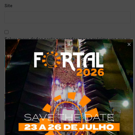
Site
Salvar meus dados neste navegador para a próxima vez que eu
comentar.
TRENDING
COMMENTS
RECENTES
Confira a programação completa do São João de
Maracanaú 2022
19 DE JULHO DE 2022
Confira 5 restaurantes temáticos em Fortaleza
para visitar neste feriado