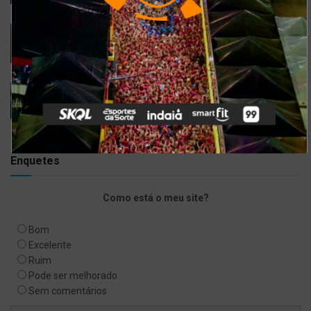
6 DE SETEMBRO DE 2021
Gusttavo Lima inicia venda de ingressos para
festival em navio luxuoso; saiba mais
9 DE JULHO DE 2021
Bell Marques confirma live especial com
repertório do show ‘Só As Antigas’
6 DE ABRIL DE 2020
Enquetes
Como está o meu site?
Bom
Excelente
Ruim
Pode ser melhorado
Sem comentários