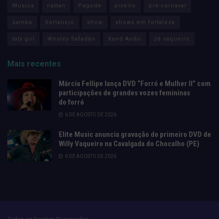
Música
nattan
Pagode
piseiro
pré-carnaval
samba
Sertanejo
show
shows em fortaleza
taty girl
Wesley Safadão
Xand Avião
zé vaqueiro
Mais recentes
Márcia Fellipe lança DVD “Forró e Mulher II” com
participações de grandes vozes femininas
do forró
6 DE AGOSTO DE 2026
Elite Music anuncia gravação do primeiro DVD de
Willy Vaqueiro na Cavalgada do Chocalho (PE)
6 DE AGOSTO DE 2026