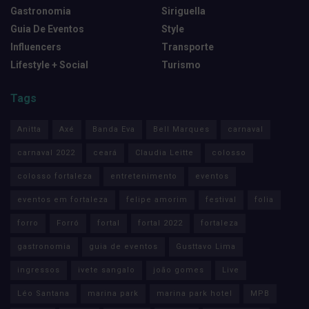
Gastronomia
Siriguella
Guia De Eventos
Style
Influencers
Transporte
Lifestyle + Social
Turismo
Tags
Anitta
Axé
Banda Eva
Bell Marques
carnaval
carnaval 2022
ceará
Claudia Leitte
colosso
colosso fortaleza
entretenimento
eventos
eventos em fortaleza
felipe amorim
festival
folia
forro
Forró
fortal
fortal 2022
fortaleza
gastronomia
guia de eventos
Gusttavo Lima
ingressos
ivete sangalo
joão gomes
Live
Léo Santana
marina park
marina park hotel
MPB