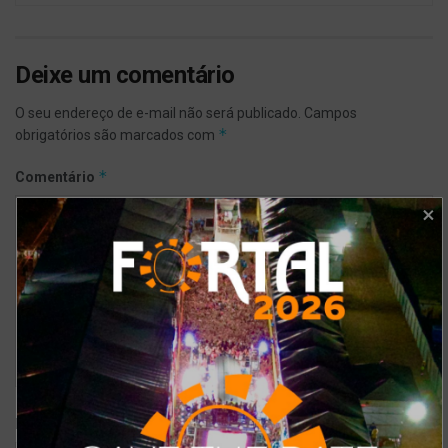
Deixe um comentário
O seu endereço de e-mail não será publicado.
Campos
*
obrigatórios são marcados com
*
Comentário
*
Nome