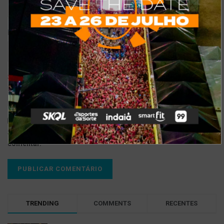
*
E-mail
Site
Salvar meus dados neste navegador para a próxima vez que eu
comentar.
TRENDING
COMMENTS
RECENTES