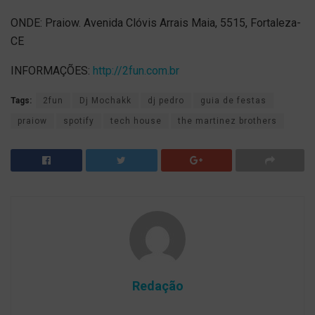
ONDE: Praiow. Avenida Clóvis Arrais Maia, 5515, Fortaleza-
CE
INFORMAÇÕES:
http://2fun.com.br
Tags:
2fun
Dj Mochakk
dj pedro
guia de festas
praiow
spotify
tech house
the martinez brothers
Redação